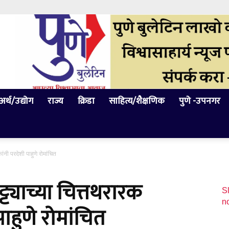
अर्थ/उद्योग
राज्य
क्रिडा
साहित्य/शैक्षणिक
पुणे -उपनगर
ांनी परदेशी पाहुणे रोमांचित
ट्याच्या चित्तथरारक
Sl
n
 पाहुणे रोमांचित