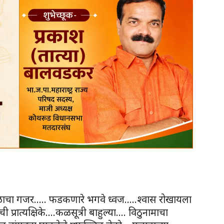
टाळाचा गजर….. फडकणारे भगवे ध्वज…..श्वास रोखायला
ी प्रात्यक्षिके….कळसूत्री बाहुल्या…. विठुनामाचा