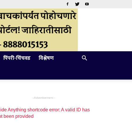
पिंपरी-चिंचवड
विश्लेषण
- Advertisement -
ide Anything shortcode error: A valid ID has
ot been provided