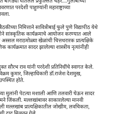
बांगड्या घातलेले प्रफुल्लित चेहरे….गुलाबाच्या
ात परदेशी पाहुण्यांनी महाराष्ट्राच्या
भवला.
ठकीच्या निमित्ताने सावित्रीबाई फुले पुणे विद्यापीठ येथे
ावतीने सांस्कृतिक कार्यक्रमाचे आयोजन करण्यात आले
 अस्सल मराठमोळ्या खेळांची चित्तथरारक प्रात्यक्षिके
िक कार्यक्रमात सादर झालेल्या शास्त्रीय नृत्यांनीही
्त सौरभ राव यांनी परदेशी प्रतिनिधींचे स्वागत केले.
िक्रम कुमार, जिल्हाधिकारी डॉ.राजेश देशमुख,
उपस्थित होते.
ूलच्या मुलांनी पेटत्या मशाली आणि तलवारी घेऊन सादर
ांची मने जिंकली. मल्लखांबावर साकारलेल्या मानवी
ाटली मल्लखांब प्रात्यक्षिकातील जोखीम, लवचिकता,
ंची दाद मिळवून गेले.