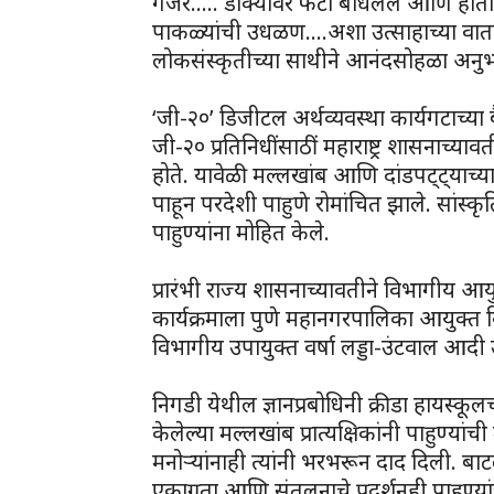
गजर….. डोक्यावर फेटा बांधलेले आणि हातात 
पाकळ्यांची उधळण….अशा उत्साहाच्या वातावरण
लोकसंस्कृतीच्या साथीने आनंदसोहळा अनु
‘जी-२०’ डिजीटल अर्थव्यवस्था कार्यगटाच्या बै
जी-२० प्रतिनिधींसाठीं महाराष्ट्र शासनाच्य
होते. यावेळी मल्लखांब आणि दांडपट्ट्याच्या
पाहून परदेशी पाहुणे रोमांचित झाले. सांस्कृत
पाहुण्यांना मोहित केले.
प्रारंभी राज्य शासनाच्यावतीने विभागीय आयुक
कार्यक्रमाला पुणे महानगरपालिका आयुक्त व
विभागीय उपायुक्त वर्षा लड्डा-उंटवाल आदी 
निगडी येथील ज्ञानप्रबोधिनी क्रीडा हायस्क
केलेल्या मल्लखांब प्रात्यक्षिकांनी पाहुण्य
मनोऱ्यांनाही त्यांनी भरभरून दाद दिली. ब
एकाग्रता आणि संतुलनाचे प्रदर्शनही पाहुण्या