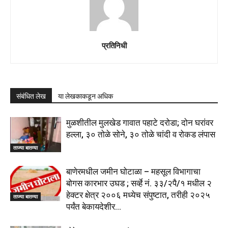
प्रतिनिधी
संबंधित लेख
या लेखकाकडून अधिक
मुळशीतील मुलखेड गावात पहाटे दरोडा; दोन घरांवर
हल्ला, ३० तोळे सोने, ३० तोळे चांदी व रोकड लंपास
ताज्या बातम्या
बाणेरमधील जमीन घोटाळा – महसूल विभागाचा
बोगस कारभार उघड ; सर्व्हे नं. ३३/२पै/१ मधील २
हेक्टर क्षेत्र २००६ मध्येच संपुष्टात, तरीही २०२५
ताज्या बातम्या
पर्यंत बेकायदेशीर...