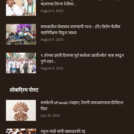
भाजपच्या तिरंगा रॅलीवर...
August 9, 2026
समाजातील सेवाभाव जपण्याची गरज – (नि) विशेष पोलीस
महानिरीक्षक विठ्ठल जाधव
August 9, 2026
९ ऑगस्ट क्रांती दिनाच्या पूर्व संध्येला ‘क्रांतीज्योत’ यात्रा काढून
पुणे शहर...
August 9, 2026
लोकप्रिय पोस्ट
समवेतचे ePawati तंत्रज्ञान; देणगी व्यवस्थापनाला डिजिटल
दिशा
July 30, 2026
राहुल गांधी यांची खासदारकी रद्द