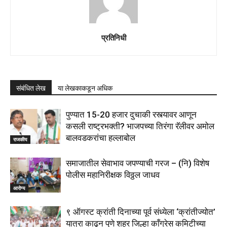
प्रतिनिधी
संबंधित लेख
या लेखकाकडून अधिक
पुण्यात 15-20 हजार दुचाकी रस्त्यावर आणून
कसली राष्ट्रभक्ती? भाजपच्या तिरंगा रॅलीवर अमोल
बालवडकरांचा हल्लाबोल
राजकीय
समाजातील सेवाभाव जपण्याची गरज – (नि) विशेष
पोलीस महानिरीक्षक विठ्ठल जाधव
आरोग्य
९ ऑगस्ट क्रांती दिनाच्या पूर्व संध्येला ‘क्रांतीज्योत’
यात्रा काढून पुणे शहर जिल्हा काँग्रेस कमिटीच्या