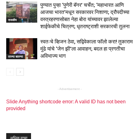
पुण्यात पुन्हा ‘पुणेरी बॅनर’ चर्चेत; ‘महाभारत आणि
आजचा भारत’मधून सरकारवर निशाणा; द्रौपदीच्या
वस्त्रहरणासोबत नेहा बोरा यांच्यावर झालेल्या
राजकीय
शाईफेकीचे चित्रण; धृतराष्ट्राशी सरकारची तुलना
स्वतःचे व्हिजन ठेवा, सद्विवेकाला फॉलो करा! तुकाराम
मुंढे यांचे ‘जेन झी’ला आवाहन; बदल हा प्रगतीचा
अविभाज्य भाग
ताज्या बातम्या
- Advertisement -
Slide Anything shortcode error: A valid ID has not been
provided
अधिक वाचा