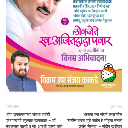
पूर्वीचा लेख
पुढील लेख
‘झेप’ उपक्रमाच्या चौथ्या वर्षाची
भाजपा च्या संघर्ष काळातील
प्रेरणादायी सुरुवात उत्साहात – डॉ.
“गोपीनाथराव मुंडे साहेब हे मोठ्या मनाचे
नंदकुमार पालवे व सौ. आरती पालवे यांचे
उत्तुंग नेतृत्व” – संदीप खर्डेकर