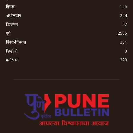
क्रिडा
195
अर्थ/उद्योग
224
विश्लेषण
32
पुणे
2565
पिंपरी-चिंचवड
351
व्हिडीओ
0
मनोरंजन
229