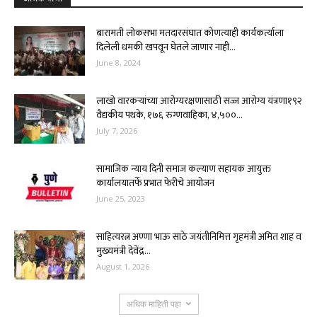
बारामती लोकसभा मतदारसंघात कोणत्याही कार्यकर्त्याला
दिलेली धमकी खपवून घेतले जाणार नाही...
June 8, 2024
लाखो वारकऱ्यांच्या आरोग्यरक्षणासाठी सज्ज आरोग्य यंत्रणा१९२
वैद्यकीय पथके, १७६ रुग्णवाहिका, ४,५००...
July 7, 2026
सामाजिक न्याय दिनी समाज कल्याण सहायक आयुक्त
कार्यालयातर्फे प्रभात फेरीचे आयोजन
June 25, 2023
साहित्यरत्न अण्णा भाऊ साठे जयंतीनिमित्त गृहमंत्री अमित शाह व
मुख्यमंत्री देवेंद्र...
August 1, 2026
अधिक माहिती पहा