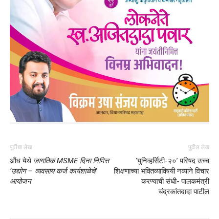
पूर्वीचा लेख
पुढील लेख
औंध येथे
जागतिक MSME दिना निमित्त
‘युनिव्हर्सिटी-२०’ परिषद उच्च
‘उद्योग – व्यवसाय कर्ज कार्यशाळेचे’
शिक्षणाच्या भवितव्याविषयी नव्याने विचार
आयोजन
करण्याची संधी- पालकमंत्री
चंद्रकांतदादा पाटील