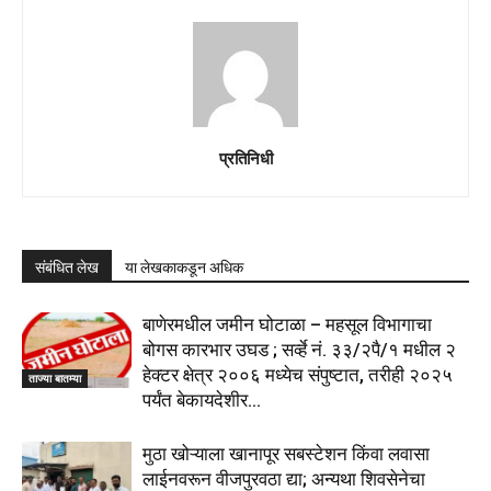
प्रतिनिधी
संबंधित लेख
या लेखकाकडून अधिक
बाणेरमधील जमीन घोटाळा – महसूल विभागाचा
बोगस कारभार उघड ; सर्व्हे नं. ३३/२पै/१ मधील २
हेक्टर क्षेत्र २००६ मध्येच संपुष्टात, तरीही २०२५
ताज्या बातम्या
पर्यंत बेकायदेशीर...
मुठा खोऱ्याला खानापूर सबस्टेशन किंवा लवासा
लाईनवरून वीजपुरवठा द्या; अन्यथा शिवसेनेचा