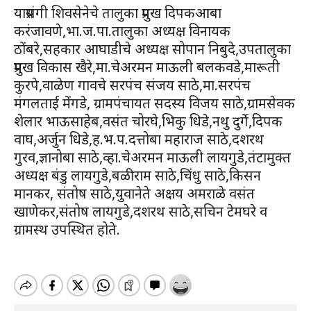
याप्रसंगी शिवसेनेचे तालुका प्रमुख दिपकआबा
करंजावणे,भा.ज.पा.तालुका अध्यक्ष विनायक
ठोंबरे,सहकार आघाडीचे अध्यक्ष सोपान निबुदे,उपतालुका
प्रमुख विकास खैरे,मा.चेअरमन माऊली बलकवडे,मारूती
कुरपे,वाळेण गावचे सरपंच संजय साठे,मा.सरपंच
मंगलताई मेंगडे, ग्रामपंचायत सदस्य विजय साठे,ग्रामसेवक
शेलार भाऊसाहेब,वसंत चोरघे,भिकु धिडे,नथु दुर्गे,दिपक
वाघ,अर्जुन धिडे,ह.भ.प.दत्तोबा महाराज साठे,दशरथ
गुरव,ज्ञानोबा साठे,व्हा.चेअरमन माऊली लायगुडे,तंटामुक्त
अध्यक्ष बंडु लायगुडे,बळीराम साठे,चिंधु साठे,किसन
मानकर, संतोष साठे,युवानेते अक्षय अमराळे वसंत
खाणेकर,संतोष लायगुडे,दशरथ साठे,सचिन टेमघरे व
ग्रामस्थ उपस्थित होते.