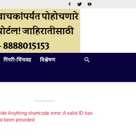
पिंपरी-चिंचवड
विश्लेषण
- Advertisement -
ide Anything shortcode error: A valid ID has
ot been provided