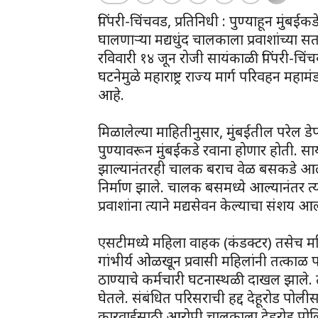
पिंपरी-चिंचवड, प्रतिनिधी : पुण्याहून मुंब
घालणाऱ्या मद्यधुंद चालकाला प्रवाशांच्या सत
रविवारी १४ जून रोजी सायंकाळी पिंपरी-च
घटनेमुळे महाराष्ट्र राज्य मार्ग परिवहन महामं
आहे.
मिळालेल्या माहितीनुसार, मुंबईतील परेल
पुण्यावरून मुंबईकडे रवाना होणार होती. स
झाल्यानंतरही चालक बराच वेळ बसकडे आला नव
निर्माण झाले. चालक बसमध्ये आल्यानंतर त्
प्रवाशांना त्याने मद्यसेवन केल्याचा संशय आ
एसटीमध्ये महिला वाहक (कंडक्टर) तसेच महिल
गांभीर्य ओळखून प्रवासी महिलांनी तत्काळ 
ठाण्याचे कर्मचारी घटनास्थळी दाखल झाले. त
घेतले. संबंधित परिसराची हद्द देहूरोड पोल
कारवाईसाठी आरोपी चालकाला देहूरोड पोलि