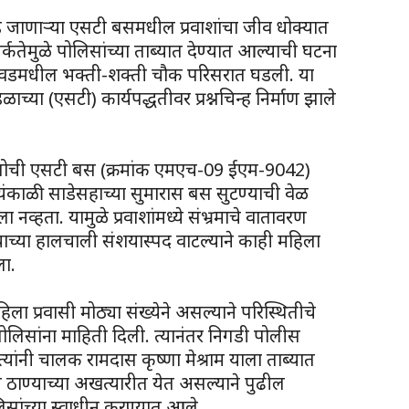
ईकडे जाणाऱ्या एसटी बसमधील प्रवाशांचा जीव धोक्यात
र्कतेमुळे पोलिसांच्या ताब्यात देण्यात आल्याची घटना
िंचवडमधील भक्ती-शक्ती चौक परिसरात घडली. या
डळाच्या (एसटी) कार्यपद्धतीवर प्रश्नचिन्ह निर्माण झाले
 डेपोची एसटी बस (क्रमांक एमएच-09 ईएम-9042)
ायंकाळी साडेसहाच्या सुमारास बस सुटण्याची वेळ
्हता. यामुळे प्रवाशांमध्ये संभ्रमाचे वातावरण
याच्या हालचाली संशयास्पद वाटल्याने काही महिला
ला.
ा प्रवासी मोठ्या संख्येने असल्याने परिस्थितीचे
पोलिसांना माहिती दिली. त्यानंतर निगडी पोलीस
्यांनी चालक रामदास कृष्णा मेश्राम याला ताब्यात
ीस ठाण्याच्या अखत्यारीत येत असल्याने पुढील
सांच्या स्वाधीन करण्यात आले.