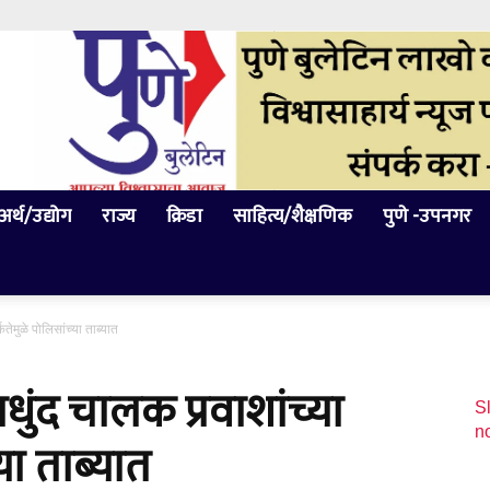
अर्थ/उद्योग
राज्य
क्रिडा
साहित्य/शैक्षणिक
पुणे -उपनगर
कतेमुळे पोलिसांच्या ताब्यात
यधुंद चालक प्रवाशांच्या
Sl
n
या ताब्यात