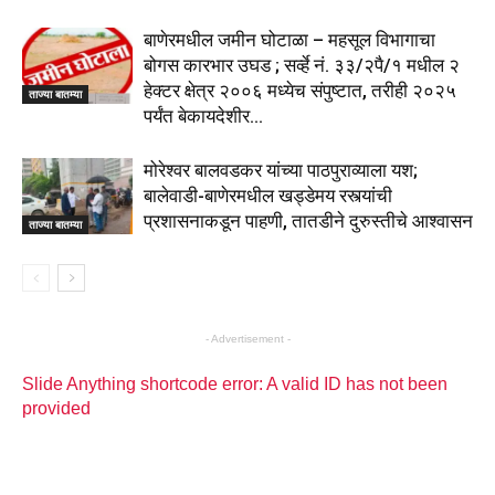
बाणेरमधील जमीन घोटाळा – महसूल विभागाचा
बोगस कारभार उघड ; सर्व्हे नं. ३३/२पै/१ मधील २
हेक्टर क्षेत्र २००६ मध्येच संपुष्टात, तरीही २०२५
ताज्या बातम्या
पर्यंत बेकायदेशीर...
मोरेश्वर बालवडकर यांच्या पाठपुराव्याला यश;
बालेवाडी-बाणेरमधील खड्डेमय रस्त्यांची
प्रशासनाकडून पाहणी, तातडीने दुरुस्तीचे आश्वासन
ताज्या बातम्या
- Advertisement -
Slide Anything shortcode error: A valid ID has not been
provided