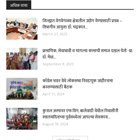
अधिक वाचा
जिल्ह्यात वेगवेगळ्या क्षेत्रातील उद्योग येण्यासाठी प्रयत्न –
विभागीय आयुक्त डॉ. चंद्रकांत...
March 27, 2025
प्रामाणिक, सेवाभावी व चांगल्या कामाची समाज दखल घेतो -प्रा.
डॉ. मेधा...
September 8, 2023
काँग्रेस भवन येथे लोकसभा निवडणूक जाहीरनामा
बनवण्यासाठी बैठक
April 11, 2024
कुनाल अस्पायर एफ विंग, बालेवाडी येथील निवासींनी
स्वातंत्र्यदिनाच्या पूर्वसंध्येला आपल्या सेवकांना...
August 18, 2024