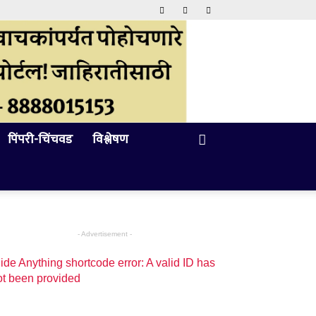
पिंपरी-चिंचवड
विश्लेषण
- Advertisement -
ide Anything shortcode error: A valid ID has
ot been provided