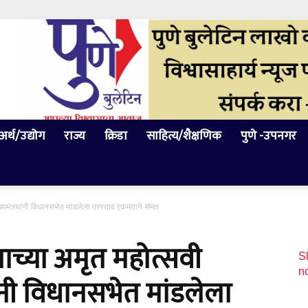
अर्थ/उद्योग
राज्य
क्रिडा
साहित्य/शैक्षणिक
पुणे -उपनगर
मुख्यमंत्र्यांनी विधानसभेत मांडलेला प्रस्ताव एकमताने संमत
ामाच्या अमृत महोत्सवी
Sl
n
र्यांनी विधानसभेत मांडलेला