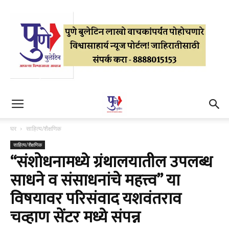
घर
साहित्य/शैक्षणिक
साहित्य/शैक्षणिक
“संशोधनामध्ये ग्रंथालयातील उपलब्ध
साधने व संसाधनांचे महत्त्व” या
विषयावर परिसंवाद यशवंतराव
चव्हाण सेंटर मध्ये संपन्न