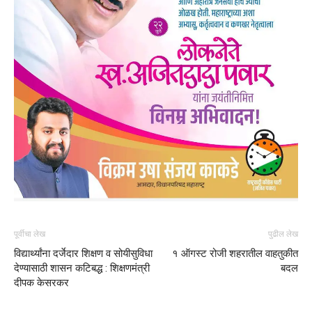
पूर्वीचा लेख
पुढील लेख
विद्यार्थ्यांना दर्जेदार शिक्षण व सोयीसुविधा
१ ऑगस्ट रोजी शहरातील वाहतुकीत
देण्यासाठी शासन कटिबद्ध : शिक्षणमंत्री
बदल
दीपक केसरकर