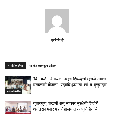
प्रतिनिधी
संबंधित लेख
या लेखकाकडून अधिक
‘विनायकी’ विनायक निम्हण शिष्यवृत्ती म्हणजे समाज
घडवणारी योजना : पद्मविभूषण डॉ. शां. ब. मुजुमदार
साहित्य/शैक्षणिक
गुलाबपुष्प, लेखणी अन् सायबर सुरक्षेची शिदोरी;
अनंतराव पवार महाविद्यालयात नवप्रवेशितांचे