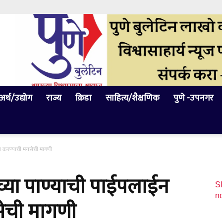
अर्थ/उद्योग
राज्य
क्रिडा
साहित्य/शैक्षणिक
पुणे -उपनगर
स्त करण्याची मनसेची मागणी
च्या पाण्याची पाईपलाईन
Sl
n
सेची मागणी