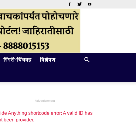
पिंपरी-चिंचवड
विश्लेषण
- Advertisement -
ide Anything shortcode error: A valid ID has
ot been provided