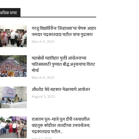
अधिक वाचा
गरजू विद्यार्थिनींना ‘जिव्हाळ्या’चा पोषक आहार
नामदार चंद्रकांतदादा पाटील यांचा पुढाकार
March 9, 2025
महाबोधी महाविहार मुक्ती आंदोलनाच्या
पाठिंब्यासाठी पुण्यात बौद्ध अनुयायांचा विराट
मोर्चा
March 8, 2025
औंधरोड येथे सहकार मेळाव्याचे आयोजन
August 5, 2025
राजाराम पूल–म्हात्रे पूल डीपी रस्त्यावरील
वाहतूक कोंडीवर तातडीच्या उपाययोजना;
चंद्रकांतदादा पाटील...
July 17, 2026