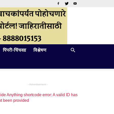
पिंपरी-चिंचवड
विश्लेषण
- Advertisement -
ide Anything shortcode error: A valid ID has
ot been provided