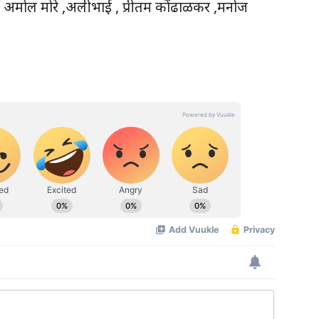
, अमोल मोरे ,अलीभाई , प्रीतम कोंढाळकर ,मनोज