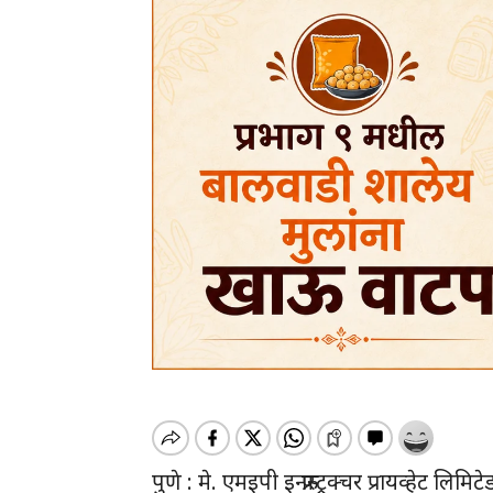
पुणे : मे. एमइपी इन्फ्रास्ट्रक्चर प्रायव्हेट 