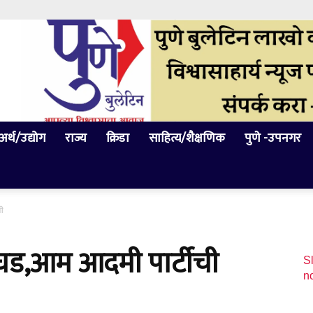
अर्थ/उद्योग
राज्य
क्रिडा
साहित्य/शैक्षणिक
पुणे -उपनगर
णी
घड,आम आदमी पार्टीची
Sl
n