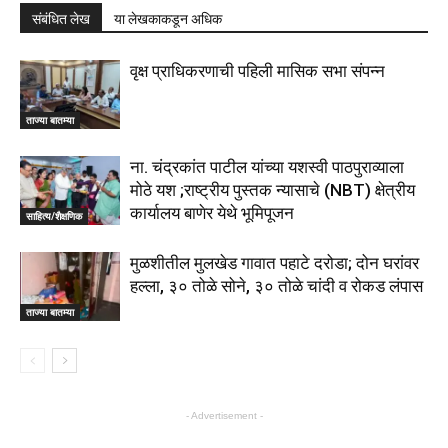
संबंधित लेख
या लेखकाकडून अधिक
वृक्ष प्राधिकरणाची पहिली मासिक सभा संपन्न
ताज्या बातम्या
ना. चंद्रकांत पाटील यांच्या यशस्वी पाठपुराव्याला
मोठे यश ;राष्ट्रीय पुस्तक न्यासाचे (NBT) क्षेत्रीय
कार्यालय बाणेर येथे भूमिपूजन
साहित्य/शैक्षणिक
मुळशीतील मुलखेड गावात पहाटे दरोडा; दोन घरांवर
हल्ला, ३० तोळे सोने, ३० तोळे चांदी व रोकड लंपास
ताज्या बातम्या
- Advertisement -