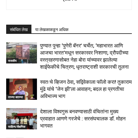
संबंधित लेख
या लेखकाकडून अधिक
पुण्यात पुन्हा ‘पुणेरी बॅनर’ चर्चेत; ‘महाभारत आणि
आजचा भारत’मधून सरकारवर निशाणा; द्रौपदीच्या
वस्त्रहरणासोबत नेहा बोरा यांच्यावर झालेल्या
राजकीय
शाईफेकीचे चित्रण; धृतराष्ट्राशी सरकारची तुलना
स्वतःचे व्हिजन ठेवा, सद्विवेकाला फॉलो करा! तुकाराम
मुंढे यांचे ‘जेन झी’ला आवाहन; बदल हा प्रगतीचा
अविभाज्य भाग
ताज्या बातम्या
देशाला विश्वगुरू बनवण्यासाठी वंचितांना मुख्य
प्रवाहात आणणे गरजेचे : सरसंघचालक डाॅ. मोहन
भागवत
साहित्य/शैक्षणिक