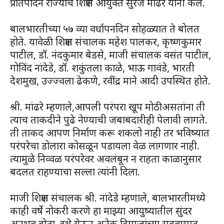
प्रतिपादन राज्याचे शिक्षण आयुक्त सुरज मांढरे यांनी केले.
बालभारतीच्या ५७ व्या वर्धापनदिन सोहळ्यात ते बोलत
होते. यावेळी शिक्षण संचालक महेश पालकर, कृष्णकुमार
पाटील, डॉ. नंदकुमार बेडसे, माजी संचालक वसंत पाटील,
गोविंद नांदेडे, डॉ. शकुंतला काळे, भाऊ गावंडे, भारती
देशमुख, उज्ज्वला ढेकणे, रवींद्र माने आदी उपस्थित होते.
श्री. मांढरे म्हणाले,आपली परंपरा खूप मोठीअसतांना ती
त्याच ताकदीने पुढे नेण्याची जबाबदारीही पेलावी लागते.
ती ताकद आपण निर्माण करू शकलो नाही तर भविष्यात
परंपरेचा डोलारा कोसळून पडायला वेळ लागणार नाही.
त्यामुळे निव्वळ परंपरेवर अवलंबून न राहता काळानुसार
बदलत राहण्याचा सल्ला त्यांनी दिला.
माजी शिक्षण संचालक श्री. नांदेडे म्हणाले, बालभारतीमध्ये
काही वर्षे नोकरी करणे हा माझ्या आयुष्यातील सुंदर
अनुभव होता. इथे येऊन अनेक दिग्गजांच्या सहवासात