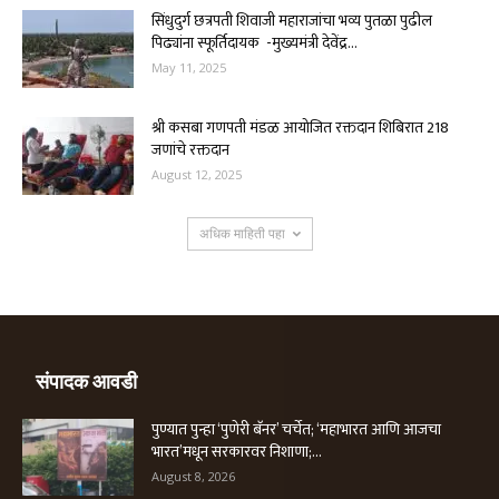
सिंधुदुर्ग छत्रपती शिवाजी महाराजांचा भव्य पुतळा पुढील
पिढ्यांना स्फूर्तिदायक -मुख्यमंत्री देवेंद्र...
May 11, 2025
श्री कसबा गणपती मंडळ आयोजित रक्तदान शिबिरात 218
जणांचे रक्तदान
August 12, 2025
अधिक माहिती पहा
संपादक आवडी
पुण्यात पुन्हा ‘पुणेरी बॅनर’ चर्चेत; ‘महाभारत आणि आजचा
भारत’मधून सरकारवर निशाणा;...
August 8, 2026