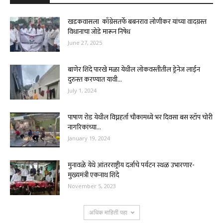
खडकवासला काँग्रेसतर्फे बबनराव लोणीकर यांच्या वादग्रस्त
विधानाचा जोडे मारून निषेध
June 27, 2025
बाणेर शिंदे पारखे मळा येथील लोकवस्तीतील ड्रेनेज लाईन
दुरुस्त करण्यात यावी...
July 1, 2024
पाषाण रोड येथील विघ्नहर्ता चौकामध्ये भर दिवसा बस स्टॉप चोरी
नागरिकांच्या...
January 19, 2024
मुनावळे येथे आंतरराष्ट्रीय दर्जाचे पर्यटन स्थळ उभारणार-
मुख्यमंत्री एकनाथ शिंदे
November 5, 2023
अधिक माहिती पहा