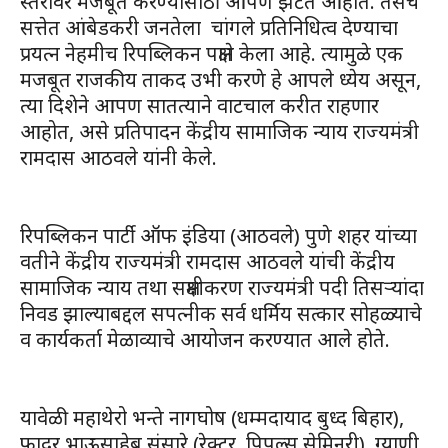
स्तरावर मजबूत करण्यासाठी आपण झटत आहोत. तसेच
सत्तेत आंबेडकरी जनतेला चांगले प्रतिनिधित्व देण्याचा
प्रयत्न नेहमीच रिपब्लिकन पक्षाने केला आहे. त्यामुळे एक
मजबूत राजकीय ताकद उभी करणे हे आपले ध्येय असून,
त्या दिशेने आपण सातत्याने वाटचाल करीत राहणार
आहोत, असे प्रतिपादन केंद्रीय सामाजिक न्याय राज्यमंत्री
रामदास आठवले यांनी केले.
रिपब्लिकन पार्टी ऑफ इंडिया (आठवले) पुणे शहर यांच्या
वतीने केंद्रीय राज्यमंत्री रामदास आठवले यांची केंद्रीय
सामाजिक न्याय तथा सक्षमीकरण राज्यमंत्री पदी तिसऱ्यांदा
निवड झाल्याबद्दल सपत्नीक सर्व धर्मिय सत्कार सोहळ्याचे
व कार्यकर्ता मेळाव्याचे आयोजन करण्यात आले होते.
यावेळी महाथेरो भन्ते नागघोष (धम्मदायाद बुध्द बिहार),
फादर भाऊसाहेब संसारे (रेक्टर, पिपल्स सेमिनरी), ग्याणी