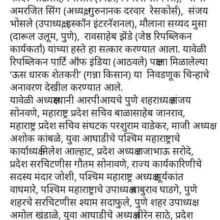
अमरजित सिंग (अध्यक्ष, गुरुनानक दरवार रेसकोर्स), संजय
भोसले (उपाध्यक्ष, इस्कॉन इंटरनॅशनल), मौलाना सय्यद मुसा
(दारूल उलूम, पुणे), रावसाहेब झेंडे (जेष्ठ रिपब्लिकन
कार्यकर्ता) यांच्या हस्ते हा सत्कार करण्यात आला. यावेळी
रिपब्लिकन पार्टि ऑफ इंडिया (आठवले) पक्षाला मिळालेल्या
‘ऊस धारक शेतकरी’ (गन्ना किसान) या निवडणूक चिन्हाचे
अनावरण देखील करण्यात आले.
यावेळी अध्यक्षस्थानी आरपीआयचे पुणे शहराध्यक्ष संजय
सोनवणे, महाराष्ट्र प्रदेश सचिव बाळासाहेब जानराव,
महाराष्ट्र प्रदेश सचिव संघटक परशुराम वाडेकर, माजी अध्यक्ष
अशोक कांबळे, युवा आघाडीचे पश्चिम महाराष्ट्राचे
कार्याध्यक्ष निलेश आल्हाट, प्रदेश अध्यक्ष राजाभाऊ सरोदे,
प्रदेश सरचिटणीस गौतम सोनावणे, राज्य कार्यकारिणीचे
सदस्य मंदार जोशी, पश्चिम महाराष्ट्र अध्यक्ष सूर्यकांत
वाघमारे, पश्चिम महाराष्ट्राचे उपाध्यक्ष बाबुराव घाडगे, पुणे
शहरचे सरचिटणीस श्याम सदाफुले, पुणे शहर उपाध्यक्ष
अमोल खंडाळे, युवा आघाडीचे अध्यक्ष वीरेन साठे, प्रदेश