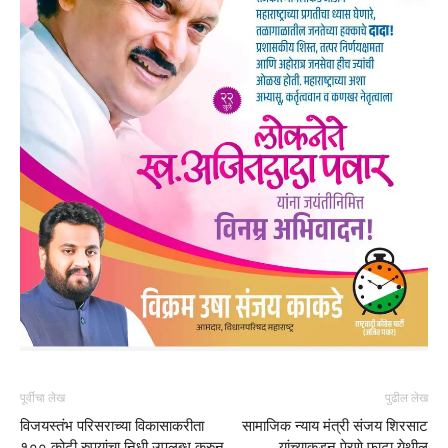
पूर्वीचा लेख
पुढील लेख
विजयस्तंभ परिसराच्या विकासाकरीता
सामाजिक न्याय मंत्री संजय शिरसाट
१०० कोटी रुपयांचा निधी उपलब्ध करुन
यांच्याकडून पेरणे फाटा येथील