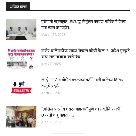
अधिक वाचा
पुरोगामी महाराष्ट्रात, ‘अंधश्रद्धा निर्मूलन कायदा’ काँग्रेस ने केला..
मात्र त्यास प्रभावहीन...
March 27, 2026
बाणेर-बालेवाडीचा एवढा विकास कोणी केला ?– जयेश मुरकुटे
यांचा सत्ताधाऱ्यांना उपरोधिक...
July 27, 2025
खादी आणि ग्रामोद्योग मंडळाच्यावतीने माती कलेच्या विविध
वस्तूंचे प्रदर्शन
April 28, 2023
“अखिल भारतीय मराठा महासंघ” पुणे शहर वतीने ‘राजर्षी
छत्रपती शाहू महाराज’...
June 26, 2023