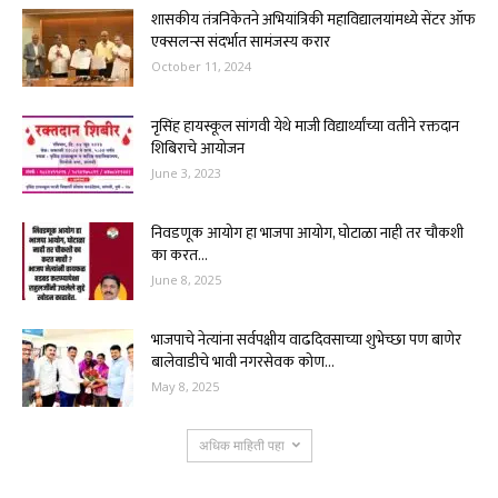
शासकीय तंत्रनिकेतने अभियांत्रिकी महाविद्यालयांमध्ये सेंटर ऑफ
एक्सलन्स संदर्भात सामंजस्य करार
October 11, 2024
नृसिंह हायस्कूल सांगवी येथे माजी विद्यार्थ्यांच्या वतीने रक्तदान
शिबिराचे आयोजन
June 3, 2023
निवडणूक आयोग हा भाजपा आयोग, घोटाळा नाही तर चौकशी
का करत...
June 8, 2025
भाजपाचे नेत्यांना सर्वपक्षीय वाढदिवसाच्या शुभेच्छा पण बाणेर
बालेवाडीचे भावी नगरसेवक कोण...
May 8, 2025
अधिक माहिती पहा