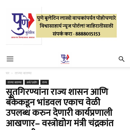
घर
ताज्या बातम्या
ताज्या बातम्या
अर्थ/उद्योग
राज्य
सूतगिरण्यांना राज्य शासन आणि
बँकेकडून भांडवल एकाच वेळी
उपलब्ध करुन देणारी कार्यप्रणाली
आखणार– वस्त्रोद्योग मंत्री चंद्रकांत