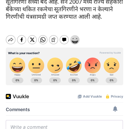
सूतगिरणी सध्या बंद आहे. सन 2007 मध्ये राज्य सहकारी
बँकेच्या थकित रकमेचा सूतगिरणीने भरणा न केल्याने
गिरणीची यंत्रसामग्री जप्त करण्यात आली आहे.