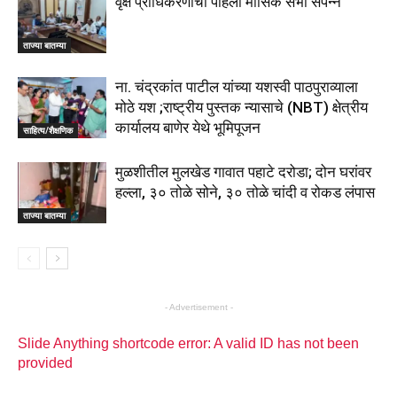
वृक्ष प्राधिकरणाची पहिली मासिक सभा संपन्न
ताज्या बातम्या
ना. चंद्रकांत पाटील यांच्या यशस्वी पाठपुराव्याला
मोठे यश ;राष्ट्रीय पुस्तक न्यासाचे (NBT) क्षेत्रीय
कार्यालय बाणेर येथे भूमिपूजन
साहित्य/शैक्षणिक
मुळशीतील मुलखेड गावात पहाटे दरोडा; दोन घरांवर
हल्ला, ३० तोळे सोने, ३० तोळे चांदी व रोकड लंपास
ताज्या बातम्या
- Advertisement -
Slide Anything shortcode error: A valid ID has not been
provided