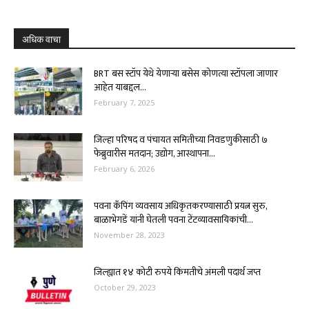
अधिक वाचा
BRT बस स्टॉप येथे येणाऱ्या बसेस कोणत्या स्टॉपला जाणार
आहेत याबद्दल...
February 7, 2025
जिल्हा परिषद व पंचायत समितीच्या निवडणुकीसाठी ७
फेब्रुवारीस मतदान; उद्योग, आस्थापना...
February 6, 2026
पवना कॅंपिंग व्यवसाय अधिकृतकरण्यासाठी प्रयत्न सुरु,
बाळाभेगडें यांनी घेतली पवना टेंटव्यावसायिकांची...
November 28, 2023
जिल्ह्यात १४ कोटी रुपये किंमतीचे अंमली पदार्थ जप्त
October 29, 2023