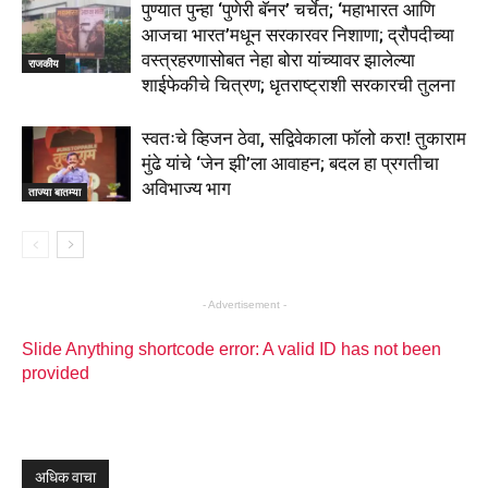
पुण्यात पुन्हा ‘पुणेरी बॅनर’ चर्चेत; ‘महाभारत आणि
आजचा भारत’मधून सरकारवर निशाणा; द्रौपदीच्या
वस्त्रहरणासोबत नेहा बोरा यांच्यावर झालेल्या
राजकीय
शाईफेकीचे चित्रण; धृतराष्ट्राशी सरकारची तुलना
स्वतःचे व्हिजन ठेवा, सद्विवेकाला फॉलो करा! तुकाराम
मुंढे यांचे ‘जेन झी’ला आवाहन; बदल हा प्रगतीचा
अविभाज्य भाग
ताज्या बातम्या
- Advertisement -
Slide Anything shortcode error: A valid ID has not been
provided
अधिक वाचा