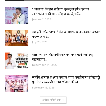
“काठावर” निवडून आलेल्या सुसंस्कृत पुणे शहराच्या
खासदारांनी आधी आत्मपरीक्षण करावे, अजित...
January 2, 2026
महायुती मधील भ्रष्टाचारी मंत्री व आमदार ह्यांना तात्काळ बडतर्फे
करण्यात यावे...
July 28, 2025
भाजपच्या नव्या चेहऱ्याची प्रभाग क्रमांक ९ मध्ये हवा ! लहू
बालवडकर...
December 24, 2025
स्वर्गीय आमदार लक्ष्मण जगताप यांच्या जयंतीनिमित्त झोपडपट्टी
पुनर्वसन प्रकल्पातील लाभार्थ्यांना सदनिका...
February 15, 2025
अधिक माहिती पहा