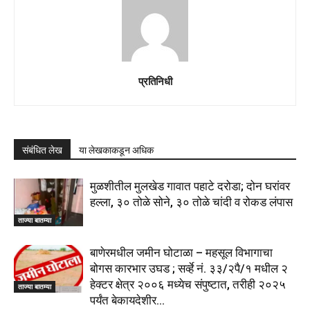
प्रतिनिधी
संबंधित लेख
या लेखकाकडून अधिक
मुळशीतील मुलखेड गावात पहाटे दरोडा; दोन घरांवर
हल्ला, ३० तोळे सोने, ३० तोळे चांदी व रोकड लंपास
ताज्या बातम्या
बाणेरमधील जमीन घोटाळा – महसूल विभागाचा
बोगस कारभार उघड ; सर्व्हे नं. ३३/२पै/१ मधील २
हेक्टर क्षेत्र २००६ मध्येच संपुष्टात, तरीही २०२५
ताज्या बातम्या
पर्यंत बेकायदेशीर...