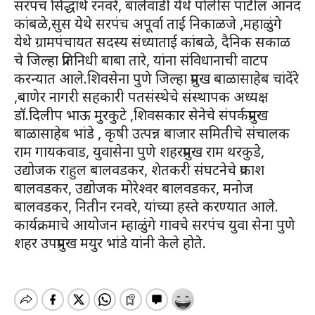
सरपंच सिद्धार्थ रनवरे, बालेवाडी येथे पोलीस पाटील आनंद
कांबळे,सुस येथे सरपंच अपूर्वा ताई निकाळजे ,महाळुंगे
येथे ग्रामपंचायत सदस्य संध्याताई कांबळे, दैनिक सकाळ
चे जिल्हा प्रतिनिधी बाबा तारे, यांना संविधानाची वाटप
करन्यात आले.शिवसेना पुणे जिल्हा प्रमुख बाळासाहेब चांदेंरे
,बाणेर नागरी सहकारी पतसंस्थेचे संस्थापक अध्यक्ष
डॉ.दिलीप भाऊ मुरकुटे ,शिवसकार सेनेचे संपर्कप्रमुख
बाळासाहेब भांडे , कृषी उत्पन्न बाजार समितीचे संचालक
राम गायकवाड, युवासेना पुणे शहरप्रमुख राम थरकुडे,
उद्योजक राहुल बालवडकर, शेतकरी संघटनेचे प्रकाश
बालवडकर, उद्योजक मोरेश्वर बालवडकर, मनोज
बालवडकर, नितीन रनवरे, यांच्या हस्ते करण्यात आले.
कार्यक्रमाचे आयोजन म्हाळुंगे गावचे सरपंच युवा सेना पुणे
शहर उपप्रमुख मयुर भांडे यांनी केले होते.