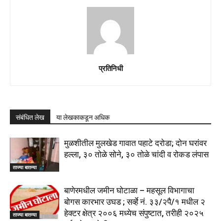
प्रतिनिधी
संबंधित लेख
या लेखकाकडून अधिक
मुळशीतील मुलखेड गावात पहाटे दरोडा; दोन घरांवर
हल्ला, ३० तोळे सोने, ३० तोळे चांदी व रोकड लंपास
ताज्या बातम्या
बाणेरमधील जमीन घोटाळा – महसूल विभागाचा
बोगस कारभार उघड ; सर्व्हे नं. ३३/२पै/१ मधील २
हेक्टर क्षेत्र २००६ मध्येच संपुष्टात, तरीही २०२५
ताज्या बातम्या