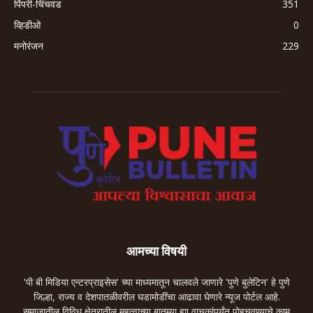
पिंपरी-चिंचवड
351
व्हिडीओ
0
मनोरंजन
229
आमच्या विषयी
'पी बी मिडिया एन्टरप्राइसेस' च्या माध्यमातून चालवले जाणारे 'पुणे बुलेटिन' हे पुणे
जिल्हा, राज्य व देशपातळीवरील घडामोडींचा आढावा घेणारे न्यूज पोर्टल आहे.
समाजातील विविध क्षेत्रातील महत्वाच्या बातम्या ह्या वाचकांपर्यंत पोहचवण्याचे काम