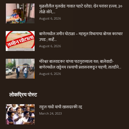
मुळशीतील मुलखेड गावात पहाटे दरोडा; दोन घरांवर हल्ला, ३०
तोळे सोने,...
August 6, 2026
बाणेरमधील जमीन घोटाळा – महसूल विभागाचा बोगस कारभार
उघड ; सर्व्हे...
August 6, 2026
मोरेश्वर बालवडकर यांच्या पाठपुराव्याला यश; बालेवाडी-
बाणेरमधील खड्डेमय रस्त्यांची प्रशासनाकडून पाहणी, तातडीने...
August 6, 2026
लोकप्रिय पोस्ट
राहुल गांधी यांची खासदारकी रद्द
March 24, 2023