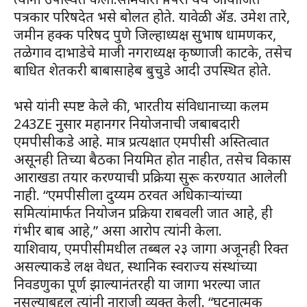
पत्रकार परिषदेत भसे बोलत होते. यावेळी ॲड. उमेश तारे,
जमीन हक्क परिषद पुणे जिल्हाध्यक्ष सुभाष धामणकर,
तळेगाव दाभाडेचे माजी नगराध्यक्ष कृष्णाजी काटके, तसेच
बाधित शेतकरी बाबासाहेब बुचुडे आदी उपस्थित होते.
भसे यांनी स्पष्ट केले की, भारतीय संविधानाच्या कलम
243ZE नुसार महानगर नियोजनाची जबाबदारी
एमपीसीकडे आहे. मात्र प्रत्यक्षात एमपीसी अस्तित्वात
असूनही तिच्या बैठका नियमित होत नाहीत, तसेच विकास
आराखडा तयार करण्याची प्रक्रिया सुरू करण्यात आलेली
नाही. “एमपीसीला दुय्यम ठरवत अधिकाऱ्यांच्या
समित्यांमार्फत नियोजन प्रक्रिया राबवली जात आहे, ही
गंभीर बाब आहे,” असा आरोप त्यांनी केला.
याशिवाय, एमपीसीमधील तब्बल २३ जागा अजूनही रिक्त
असल्याकडे लक्ष वेधत, स्थानिक स्वराज्य संस्थांच्या
निवडणुका पूर्ण झाल्यानंतरही या जागा भरल्या जात
नसल्याबद्दल त्यांनी नाराजी व्यक्त केली. “घटनात्मक