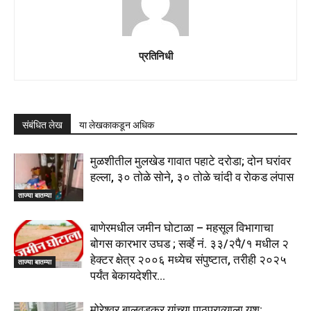
प्रतिनिधी
संबंधित लेख
या लेखकाकडून अधिक
मुळशीतील मुलखेड गावात पहाटे दरोडा; दोन घरांवर
हल्ला, ३० तोळे सोने, ३० तोळे चांदी व रोकड लंपास
ताज्या बातम्या
बाणेरमधील जमीन घोटाळा – महसूल विभागाचा
बोगस कारभार उघड ; सर्व्हे नं. ३३/२पै/१ मधील २
हेक्टर क्षेत्र २००६ मध्येच संपुष्टात, तरीही २०२५
ताज्या बातम्या
पर्यंत बेकायदेशीर...
मोरेश्वर बालवडकर यांच्या पाठपुराव्याला यश;