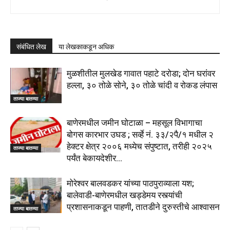
संबंधित लेख
या लेखकाकडून अधिक
मुळशीतील मुलखेड गावात पहाटे दरोडा; दोन घरांवर
हल्ला, ३० तोळे सोने, ३० तोळे चांदी व रोकड लंपास
ताज्या बातम्या
बाणेरमधील जमीन घोटाळा – महसूल विभागाचा
बोगस कारभार उघड ; सर्व्हे नं. ३३/२पै/१ मधील २
हेक्टर क्षेत्र २००६ मध्येच संपुष्टात, तरीही २०२५
ताज्या बातम्या
पर्यंत बेकायदेशीर...
मोरेश्वर बालवडकर यांच्या पाठपुराव्याला यश;
बालेवाडी-बाणेरमधील खड्डेमय रस्त्यांची
प्रशासनाकडून पाहणी, तातडीने दुरुस्तीचे आश्वासन
ताज्या बातम्या