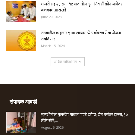
मांजरी सह २३ समाविष्ट गावातील जुना निवासी झोन जागेवर
बांधकाम आराखडे...
June 20, 2023
राज्यातील ७ हजार ५०० शाळांमध्ये पर्यावरण सेवा योजना
राबविणार
March 15, 2024
अधिक माहिती पहा
संपादक आवडी
मुळशीतील मुलखेड गावात पहाटे दरोडा; दोन घरांवर हल्ला, ३०
तोळे सोने,...
August 6, 2026