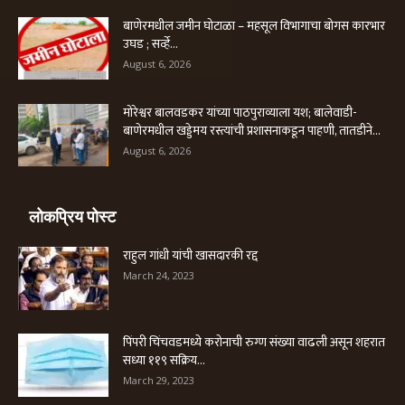
बाणेरमधील जमीन घोटाळा – महसूल विभागाचा बोगस कारभार
उघड ; सर्व्हे...
August 6, 2026
मोरेश्वर बालवडकर यांच्या पाठपुराव्याला यश; बालेवाडी-
बाणेरमधील खड्डेमय रस्त्यांची प्रशासनाकडून पाहणी, तातडीने...
August 6, 2026
लोकप्रिय पोस्ट
राहुल गांधी यांची खासदारकी रद्द
March 24, 2023
पिंपरी चिंचवडमध्ये करोनाची रुग्ण संख्या वाढली असून शहरात
सध्या ११९ सक्रिय...
March 29, 2023