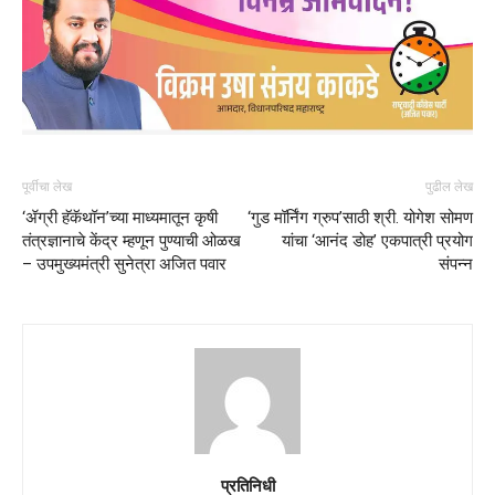
पूर्वीचा लेख
पुढील लेख
‘ॲग्री हॅकॅथॉन’च्या माध्यमातून कृषी
‘गुड मॉर्निंग ग्रुप’साठी श्री. योगेश सोमण
तंत्रज्ञानाचे केंद्र म्हणून पुण्याची ओळख
यांचा ‘आनंद डोह’ एकपात्री प्रयोग
– उपमुख्यमंत्री सुनेत्रा अजित पवार
संपन्न
प्रतिनिधी