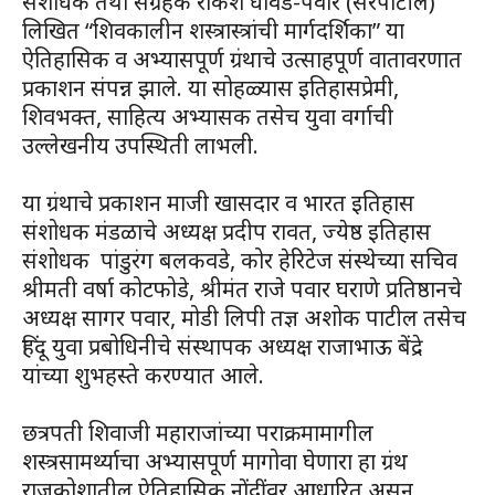
संशोधक तथा संग्रहक राकेश धावडे-पवार (सरपाटील)
लिखित “शिवकालीन शस्त्रास्त्रांची मार्गदर्शिका” या
ऐतिहासिक व अभ्यासपूर्ण ग्रंथाचे उत्साहपूर्ण वातावरणात
प्रकाशन संपन्न झाले. या सोहळ्यास इतिहासप्रेमी,
शिवभक्त, साहित्य अभ्यासक तसेच युवा वर्गाची
उल्लेखनीय उपस्थिती लाभली.
या ग्रंथाचे प्रकाशन माजी खासदार व भारत इतिहास
संशोधक मंडळाचे अध्यक्ष प्रदीप रावत, ज्येष्ठ इतिहास
संशोधक पांडुरंग बलकवडे, कोर हेरिटेज संस्थेच्या सचिव
श्रीमती वर्षा कोटफोडे, श्रीमंत राजे पवार घराणे प्रतिष्ठानचे
अध्यक्ष सागर पवार, मोडी लिपी तज्ञ अशोक पाटील तसेच
हिंदू युवा प्रबोधिनीचे संस्थापक अध्यक्ष राजाभाऊ बेंद्रे
यांच्या शुभहस्ते करण्यात आले.
छत्रपती शिवाजी महाराजांच्या पराक्रमामागील
शस्त्रसामर्थ्याचा अभ्यासपूर्ण मागोवा घेणारा हा ग्रंथ
राजकोशातील ऐतिहासिक नोंदींवर आधारित असून