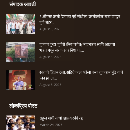
संपादक आवडी
९ ऑगस्ट क्रांती दिनाच्या पूर्व संध्येला ‘क्रांतीज्योत’ यात्रा काढून
पुणे शहर...
August 9, 2026
पुण्यात पुन्हा ‘पुणेरी बॅनर’ चर्चेत; ‘महाभारत आणि आजचा
भारत’मधून सरकारवर निशाणा;...
August 8, 2026
स्वतःचे व्हिजन ठेवा, सद्विवेकाला फॉलो करा! तुकाराम मुंढे यांचे
‘जेन झी’ला...
August 8, 2026
लोकप्रिय पोस्ट
राहुल गांधी यांची खासदारकी रद्द
March 24, 2023