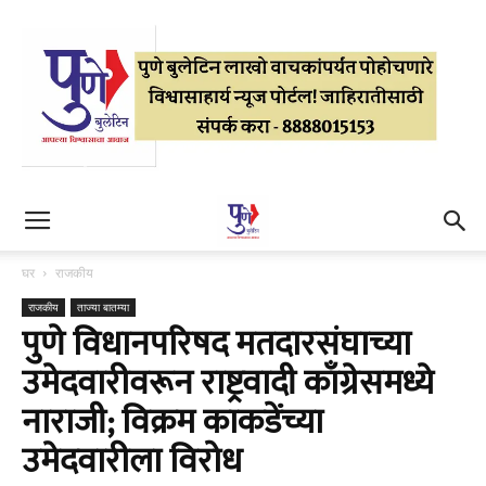
घर
राजकीय
राजकीय
ताज्या बातम्या
पुणे विधानपरिषद मतदारसंघाच्या
उमेदवारीवरून राष्ट्रवादी काँग्रेसमध्ये
नाराजी; विक्रम काकडेंच्या
उमेदवारीला विरोध