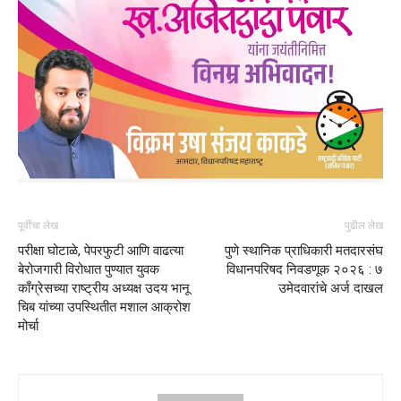
पूर्वीचा लेख
पुढील लेख
परीक्षा घोटाळे, पेपरफुटी आणि वाढत्या
पुणे स्थानिक प्राधिकारी मतदारसंघ
बेरोजगारी विरोधात पुण्यात युवक
विधानपरिषद निवडणूक २०२६ : ७
काँग्रेसच्या राष्ट्रीय अध्यक्ष उदय भानू
उमेदवारांचे अर्ज दाखल
चिब यांच्या उपस्थितीत मशाल आक्रोश
मोर्चा