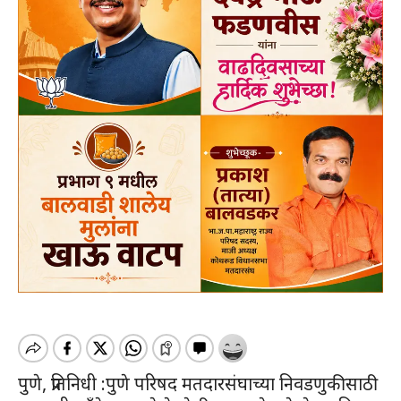
पुणे, प्रतिनिधी :पुणे परिषद मतदारसंघाच्या निवडणुकीसाठी