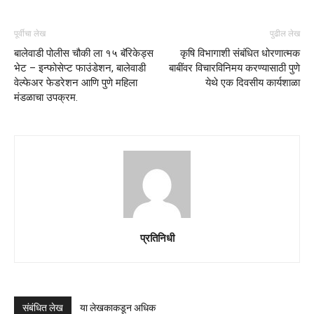
पूर्वीचा लेख
पुढील लेख
बालेवाडी पोलीस चौकी ला १५ बॅरिकेड्स
कृषि विभागाशी संबंधित धोरणात्मक
भेट – इन्फोसेप्ट फाउंडेशन, बालेवाडी
बाबींवर विचारविनिमय करण्यासाठी पुणे
वेल्फेअर फेडरेशन आणि पुणे महिला
येथे एक दिवसीय कार्यशाळा
मंडळाचा उपक्रम.
प्रतिनिधी
संबंधित लेख
या लेखकाकडून अधिक