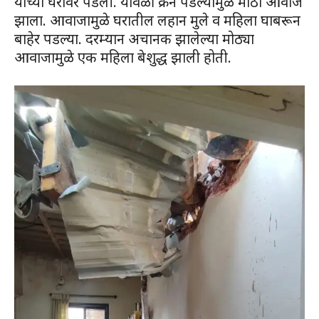
यांच्या घरावर पडली. यावेळी क्रेन पडल्यामुळे मोठा आवाज
झाला. आवाजामुळे घरातील लहान मुले व महिला घाबरून
बाहेर पडल्या. दरम्यान अचानक झालेल्या मोठ्या
आवाजामुळे एक महिला बेशुद्ध झाली होती.