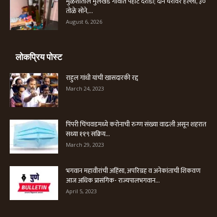
मुळशीतील मुलखेड गावात पहाटे दरोडा; दोन घरांवर हल्ला, ३०
तोळे सोने,...
August 6, 2026
लोकप्रिय पोस्ट
राहुल गांधी यांची खासदारकी रद्द
March 24, 2023
पिंपरी चिंचवडमध्ये करोनाची रुग्ण संख्या वाढली असून शहरात
सध्या ११९ सक्रिय...
March 29, 2023
भगवान महावीरांची अहिंसा, अपरिग्रह व अनेकांताची शिकवण
आज अधिक प्रासंगिक- राज्यपालभगवान...
April 5, 2023