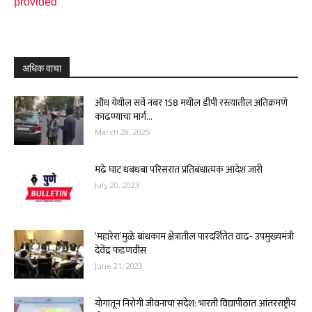
provided
अधिक वाचा
औंध येथील सर्वे नंबर 158 मधील डीपी रस्त्यातील अतिक्रमणे
काढण्याचा मार्ग...
March 28, 2025
मढे घाट धबधबा परिसरात प्रतिबंधात्मक आदेश जारी
July 20, 2023
‘महारेरा’मुळे बांधकाम क्षेत्रातील पारदर्शितेत वाढ- उपमुख्यमंत्री
देवेंद्र फडणवीस
June 21, 2023
योगातून निरोगी जीवनाचा संदेश: भारती विद्यापीठात आंतरराष्ट्रीय