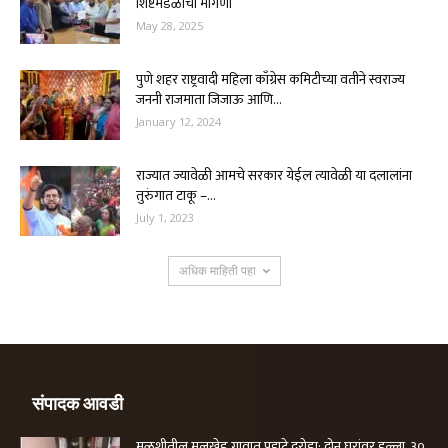
शिष्टमंडळाची मागणी
May 28, 2025
पुणे शहर राष्ट्रवादी महिला काँग्रेस कमिटीच्या वतीने स्वराज्य
जननी राजमाता जिजाऊ आणि...
January 12, 2024
राज्यात ज्यावेळी आमचे सरकार येईल त्यावेळी या दलालांना
तुरुंगात टाकू –...
July 1, 2023
अधिक माहिती पहा
संपादक आवडी
मुळशीतील मुलखेड गावात पहाटे दरोडा; दोन घरांवर हल्ला, ३०