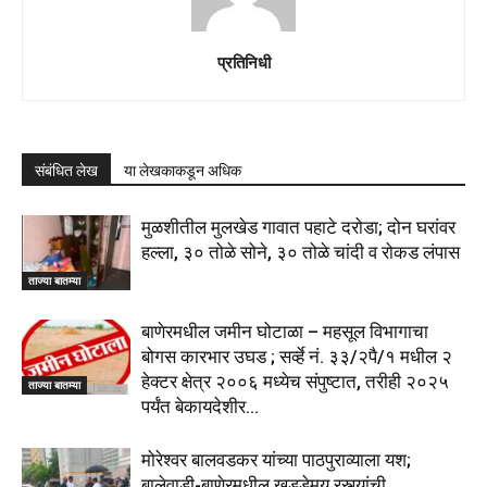
प्रतिनिधी
संबंधित लेख
या लेखकाकडून अधिक
मुळशीतील मुलखेड गावात पहाटे दरोडा; दोन घरांवर
हल्ला, ३० तोळे सोने, ३० तोळे चांदी व रोकड लंपास
ताज्या बातम्या
बाणेरमधील जमीन घोटाळा – महसूल विभागाचा
बोगस कारभार उघड ; सर्व्हे नं. ३३/२पै/१ मधील २
हेक्टर क्षेत्र २००६ मध्येच संपुष्टात, तरीही २०२५
ताज्या बातम्या
पर्यंत बेकायदेशीर...
मोरेश्वर बालवडकर यांच्या पाठपुराव्याला यश;
बालेवाडी-बाणेरमधील खड्डेमय रस्त्यांची