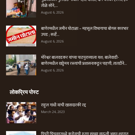
तोळे सोने,...
August 6, 2026
बाणेरमधील जमीन घोटाळा – महसूल विभागाचा बोगस कारभार
उघड ; सर्व्हे...
August 6, 2026
मोरेश्वर बालवडकर यांच्या पाठपुराव्याला यश; बालेवाडी-
बाणेरमधील खड्डेमय रस्त्यांची प्रशासनाकडून पाहणी, तातडीने...
August 6, 2026
लोकप्रिय पोस्ट
राहुल गांधी यांची खासदारकी रद्द
March 24, 2023
पिंपरी चिंचवडमध्ये करोनाची रुग्ण संख्या वाढली असून शहरात