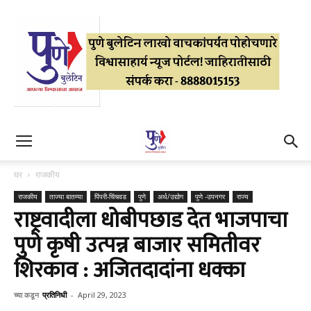
घर
राजकीय
राजकीय
ताज्या बातम्या
पिंपरी-चिंचवड
पुणे
अर्थ/उद्योग
पुणे -उपनगर
राज्य
राष्ट्रवादीला धोबीपछाड देत भाजपाचा
पुणे कृषी उत्पन्न बाजार समितीवर
शिरकाव : अजितदादांना धक्का
च्या कडून
प्रतिनिधी
-
April 29, 2023