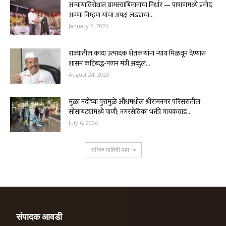
अन्यायाविरोधात ग्रामस्वाभिमानाचा निर्धार — पाषाणमध्ये प्रमोद
अण्णा निम्हण यांचा अपक्ष लढ्याचा...
January 2, 2026
राज्यातील कांदा उत्पादक शेतकऱ्यांना न्याय मिळवून देण्यास
शासन कटिबद्ध-पणन मंत्री अब्दुल...
August 24, 2023
मुळा नदीच्या पुरामुळे औंधमधील श्रीरामनगर परिसरातील
सोसायट्यांमध्ये पाणी; नगरसेविका भक्ती गायकवाड...
July 6, 2026
अधिक माहिती पहा
संपादक आवडी