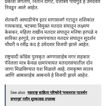
प्रकाश जगताप, नितीन दांगट, दत्तात्रेय पायगुडे हे उमेदवार
निवडून आले आहेत.
शेतकरी आघाडीचेच इतर मागासवर्ग गटातून शशिकांत
गायकवाड, भटक्या विमुक्त मतदार संघातून लक्ष्मण
केसकर, महिला राखीव मतदार संघातून मनिषा हरपळे व
सारिका हरगुडे, तर ग्रामपंचायत मतदार संघातून सुदर्शन
चौधरी व रवींद्र कंद हे उमेदवार विजयी झाले आहेत.
राष्ट्रवादी काँग्रेस पुरस्कृत अण्णासाहेब मगर सहकार
पॅनेलला मात्र केवळ ग्रामपंचायत मतदारसंघातील दोन
जागा मिळविण्यात यश मिळाले आहे. रामकृष्ण सातव
आणि आबासाहेब आबनावे हे विजयी झाले आहेत.
See also
महाराष्ट्र साहित्य परिषदेचे ‘माधवराव पटवर्धन
सभागृह’ नवीन शुल्कासह उपलब्ध