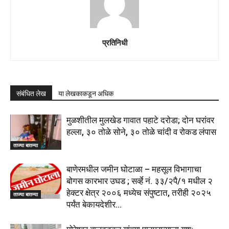
प्रतिनिधी
संबंधित लेख
या लेखकाकडून अधिक
मुळशीतील मुलखेड गावात पहाटे दरोडा; दोन घरांवर
हल्ला, ३० तोळे सोने, ३० तोळे चांदी व रोकड लंपास
ताज्या बातम्या
बाणेरमधील जमीन घोटाळा – महसूल विभागाचा
बोगस कारभार उघड ; सर्व्हे नं. ३३/२पै/१ मधील २
हेक्टर क्षेत्र २००६ मध्येच संपुष्टात, तरीही २०२५
ताज्या बातम्या
पर्यंत बेकायदेशीर...