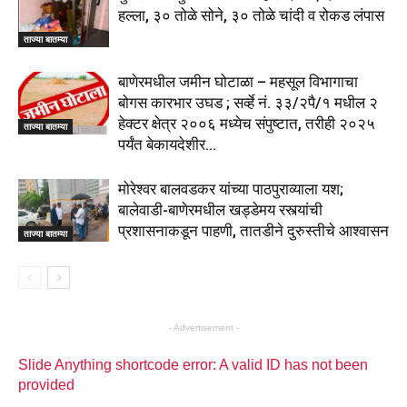
हल्ला, ३० तोळे सोने, ३० तोळे चांदी व रोकड लंपास
ताज्या बातम्या
बाणेरमधील जमीन घोटाळा – महसूल विभागाचा
बोगस कारभार उघड ; सर्व्हे नं. ३३/२पै/१ मधील २
हेक्टर क्षेत्र २००६ मध्येच संपुष्टात, तरीही २०२५
ताज्या बातम्या
पर्यंत बेकायदेशीर...
मोरेश्वर बालवडकर यांच्या पाठपुराव्याला यश;
बालेवाडी-बाणेरमधील खड्डेमय रस्त्यांची
प्रशासनाकडून पाहणी, तातडीने दुरुस्तीचे आश्वासन
ताज्या बातम्या
- Advertisement -
Slide Anything shortcode error: A valid ID has not been
provided