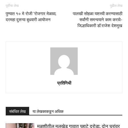
पूर्वीचा लेख
पुढील लेख
पुण्यात १० मे रोजी ‘रोजगार मेळावा;
पालखी सोहळा यशस्वी करण्यासाठी
दरमहा दुसऱ्या बुधवारी आयोजन
सर्वांनी समन्वयाने काम करावे-
जिल्हाधिकारी डॉ.राजेश देशमुख
प्रतिनिधी
संबंधित लेख
या लेखकाकडून अधिक
मुळशीतील मुलखेड गावात पहाटे दरोडा; दोन घरांवर