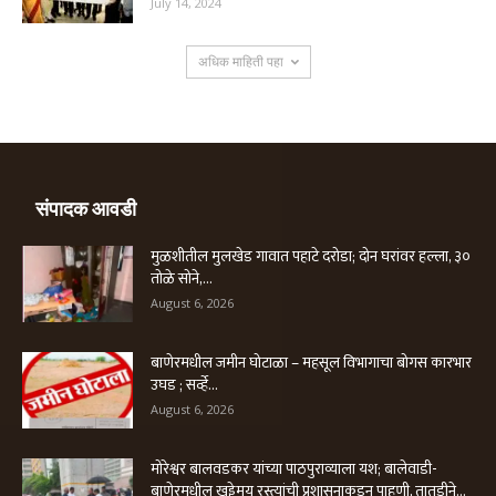
July 14, 2024
अधिक माहिती पहा
संपादक आवडी
मुळशीतील मुलखेड गावात पहाटे दरोडा; दोन घरांवर हल्ला, ३०
तोळे सोने,...
August 6, 2026
बाणेरमधील जमीन घोटाळा – महसूल विभागाचा बोगस कारभार
उघड ; सर्व्हे...
August 6, 2026
मोरेश्वर बालवडकर यांच्या पाठपुराव्याला यश; बालेवाडी-
बाणेरमधील खड्डेमय रस्त्यांची प्रशासनाकडून पाहणी, तातडीने...