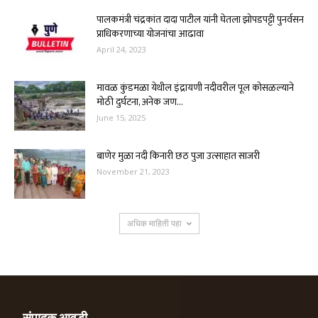
पालकमंत्री चंद्रकांत दादा पाटील यांनी घेतला झोपडपट्टी पुनर्वसन
प्राधिकरणाच्या योजनांचा आढावा
April 24, 2023
मावळ कुंडमळा येथील इंद्रायणी नदीवरील पूल कोसळल्याने
मोठी दुर्घटना, अनेक जण...
June 15, 2025
बाणेर मुळा नदी किनारी छठ पुजा उत्साहात साजरी
November 21, 2023
अधिक माहिती पहा
संपादक आवडी