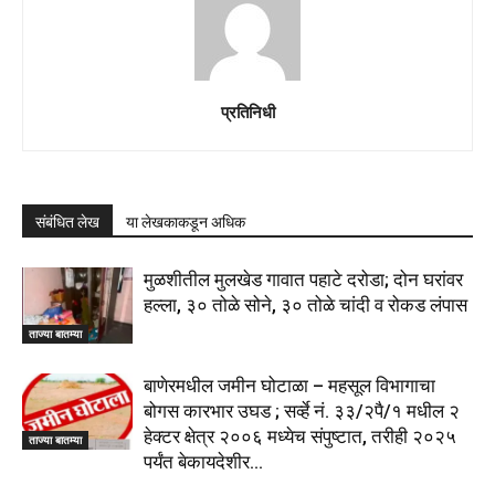
प्रतिनिधी
संबंधित लेख
या लेखकाकडून अधिक
मुळशीतील मुलखेड गावात पहाटे दरोडा; दोन घरांवर
हल्ला, ३० तोळे सोने, ३० तोळे चांदी व रोकड लंपास
ताज्या बातम्या
बाणेरमधील जमीन घोटाळा – महसूल विभागाचा
बोगस कारभार उघड ; सर्व्हे नं. ३३/२पै/१ मधील २
हेक्टर क्षेत्र २००६ मध्येच संपुष्टात, तरीही २०२५
ताज्या बातम्या
पर्यंत बेकायदेशीर...