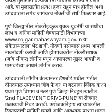
प्रत्यक्ष मुलाखती घेण्याकरिता पाचारण करण्यात येणार
आहे. या मुलाखतींना प्रत्यक्ष हजर राहून पात्र होतील अशा
उमेदवारांना लगेच जागेवरच नोकरीची संधी मिळणार आहे.
पुणे जिल्ह्यातील नोकरीइच्छुक युवक-युवतींनी या संधीचा
लाभ व अधिक माहिती घेण्यासाठी विभागाच्या
www.rojgar.mahaswayam.gov.in या
संकेतस्थळाला भेट द्यावी. नोंदणी नसल्यास प्रथम आपली
नावनोंदणी करावी आणि होमपेजवरील नोकरीसाधक
(जॉब सीकर) लॉगीन मधून आपापल्या युझर आयडी व
पासवर्डच्या आधारे लॉगीन करावे.
उमेदवारांनी लॉगीन केल्यानंतर डॅशबोर्ड मधील ‘पंडीत
दीनदयाळ उपाध्याय जॉब फेअर’ या बटनावर क्लिक करुन
प्रथम पुणे विभाग व नंतर पुणे जिल्हा निवडून त्यातील
‘2nd PLACEMENT DRIVE-PUNE’ या रोजगार
मेळाव्याची निवड करावी. उद्योजकनिहाय त्यांच्याकडील
रिक्तपदांची माहिती घ्यावी आणि आवश्यक पात्रता धारण