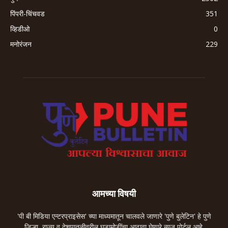
पिंपरी-चिंचवड
351
व्हिडीओ
0
मनोरंजन
229
आमच्या विषयी
'पी बी मिडिया एन्टरप्राइसेस' च्या माध्यमातून चालवले जाणारे 'पुणे बुलेटिन' हे पुणे
जिल्हा, राज्य व देशपातळीवरील घडामोडींचा आढावा घेणारे न्यूज पोर्टल आहे.