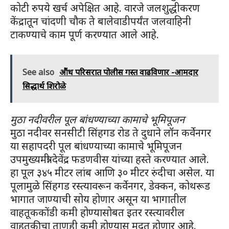
कोटी रुपये खर्च अपेक्षित आहे. वारजे जलशुद्धीकरण
केंद्रातून चांदणी चौक ते बालेवाडीपर्यंत जलवाहिनी
टाकण्याचे काम पूर्ण करण्यात आले आहे.
See also
औंध परिसरात पोलीस गस्त वाढविणार -आमदार
सिद्धार्थ शिरोळे
मुठा नदीवरील पूल बांधण्याच्या कामाचे भूमिपूजन
मुठा नदीवर सनसीटी सिंहगड रोड ते दुधाने लॉन कर्वेनगर
या सहापदरी पूल बांधण्याच्या कामाचे भूमिपूजन
उपमुख्यमंत्री देवेंद्र फडणवीस यांच्या हस्ते करण्यात आले.
हा पूल ३४५ मीटर लांब आणि ३० मीटर रुंदीचा असेल. या
पूलामुळे सिंहगड रस्त्यावरून कर्वेनगर, डेक्कन, कोथरूड
भागात जाण्याची सोय होणार असून या भागातील
वाहतूककोंडी कमी होण्यासोबत इतर रस्त्यावरील
वाहतूकीचा ताणही कमी होण्यास मदत होणार आहे.