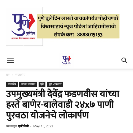
घर
राजकीय
राजकीय
ताज्या बातम्या
पुणे
पुणे -उपनगर
उपमुख्यमंत्री देवेंद्र फडणवीस यांच्या
हस्ते बाणेर-बालेवाडी २४x७ पाणी
पुरवठा योजनेचे लोकार्पण
च्या कडून
प्रतिनिधी
-
May 16, 2023