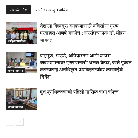
संबंधित लेख
या लेखकाकडून अधिक
देशाला विश्वगुरू बनवण्यासाठी वंचितांना मुख्य
प्रवाहात आणणे गरजेचे : सरसंघचालक डाॅ. मोहन
भागवत
साहित्य/शैक्षणिक
वाहतूक, खड्डे, अतिक्रमण आणि कचरा
व्यवस्थापनावर प्रशासनाची धडक बैठक; रस्ते पूर्ववत
करण्यासह अनधिकृत पथविक्रेत्यांवर कारवाईचे
ताज्या बातम्या
निर्देश
वृक्ष प्राधिकरणाची पहिली मासिक सभा संपन्न
ताज्या बातम्या