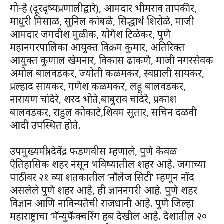
गोऱ्हे (दूरदृष्यप्रणालीद्वारे), आमदार भीमराव तापकीर,
माधुरी मिसाळ, सुनिल कांबळे, सिद्धार्थ शिरोळे, माजी
आमदार जगदीश मुळीक, योगेश टिळेकर, पुणे
महानगरपालिका आयुक्त विक्रम कुमार, अतिरिक्त
आयुक्त कुणाल खेमनार, विकास ढाकणे, माजी नगरसेवक
अमोल बालवडकर, ज्योती कळमकर, स्वप्नाली सायकर,
प्रल्हाद सायकर, गणेश कळमकर, लहू बालवडकर,
नारायण चांदेरे, शरद भोते,बाबुराव चांदेरे, प्रकाश
बालवडकर, राहुल कोकाटे,शिवम सुतार, सचिन दळवी
आदी उपस्थित होते.
उपमुख्यमंत्री देवेंद्र फडणवीस म्हणाले, पुणे केवळ
ऐतिहासिक शहर नसून भविष्यातील शहर आहे. जगाच्या
पाठीवर २१ व्या शतकातील ‘नॉलेज सिटी’ म्हणून नोंद
असलेले पुणे शहर आहे, ही ज्ञाननगरी आहे. पुणे शहर
विज्ञान आणि नाविन्यतेची राजधानी आहे. पुणे जिल्हा
महाराष्ट्राचा ‘मॅन्युफॅक्चरिंग हब देखील आहे. देशातील २०