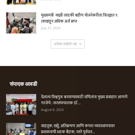
मुख्यमंत्री माझी लाडकी बहीण योजनेकरीता जिल्ह्यात ९
लाखाहून अधिक अर्ज प्राप्त
July 31, 2024
अधिक माहिती पहा
संपादक आवडी
देशाला विश्वगुरू बनवण्यासाठी वंचितांना मुख्य प्रवाहात आणणे
गरजेचे : सरसंघचालक डाॅ....
August 8, 2026
वाहतूक, खड्डे, अतिक्रमण आणि कचरा व्यवस्थापनावर
प्रशासनाची धडक बैठक; रस्ते पूर्ववत...