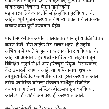
प्रकल्पांची माहिती दिली. ते म्हणाले, पुण्याची वाढती
लोकसंख्या विचारात घेऊन नागरिकांना
महानगरपालिकेच्यावतीने सोई-सुविधा पुरविण्यात येत
आहेत. भूमीपूजन करण्यात येणाऱ्या प्रकल्पाचे लवकरात
लवकर काम पूर्ण करण्यात येईल.
माजी नगरसेवक अमोल बालवडकर यांनीही यावेळी विचार
व्यक्त केले. ‘मेरा लाईफ मेरा स्वच्छ शहर ‘ हे राष्ट्रीय
अभियान मे १५ ते ५ जून या कालावधीत राबविण्यात येत
आहे. या अंतर्गत शहरामध्ये नागरिकांच्या सहभागातून
विकेंद्रित पद्धतीने थ्री आर (रिङ्युस-रियूज- रिसायकल)
केंद्र उभारली जाणार आहे. या अभियानाचा शुभारंभ
उपमुख्यमंत्री देवेंद्र फडणवीस यांच्या हस्ते करण्यात आला.
तसेच प्लास्टिक बॉटल्स संकलन स्पर्धेतून संकलित
करण्यात आलेल्या प्लॅस्टिक बॉटल्सपासून बनविण्यात
आलेल्या टी-शर्टचे अनावरणही करण्यात आले.
बाणेर-बालेवाडी पाणी पुरवठा योजना