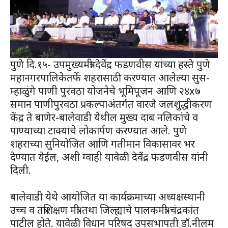
पुणे दि.१५- उपमुख्यमंत्री देवेंद्र फडणवीस यांच्या हस्ते पुणे
महानगरपालिकेतर्फे शहरासाठी करण्यात आलेल्या सुस-
म्हाळुंगे पाणी पुरवठा योजनेचे भूमिपूजन आणि २४x७
समान पाणीपुरवठा प्रकल्पाअंतर्गत वारजे जलशुद्धीकरण
केंद्र ते बाणेर-बालेवाडी येथील मुख्य दाब नलिकांचे व
पाण्याच्या टाक्यांचे लोकार्पण करण्यात आले. पुणे
शहराच्या सुनियोजित आणि गतीमान विकासावर भर
देण्यात येईल, अशी ग्वाही यावेळी देवेंद्र फडणवीस यांनी
दिली.
बालेवाडी येथे आयोजित या कार्यक्रमाच्या अध्यक्षस्थानी
उच्च व तंत्रशिक्षण मंत्री तथा जिल्ह्याचे पालकमंत्री चंद्रकांत
पाटील होते. यावेळी विधान परिषद उपसभापती डॉ.नीलम