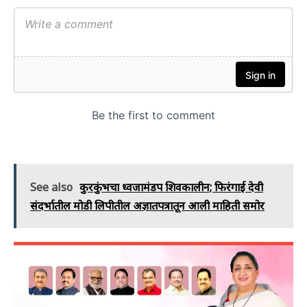
See also
कुरकुंभचा ध्वजामंडप शिवकालीन; फिरंगाई देवी
संदर्भातील मोडी लिपीतील अज्ञातपत्रातून आली माहिती समोर