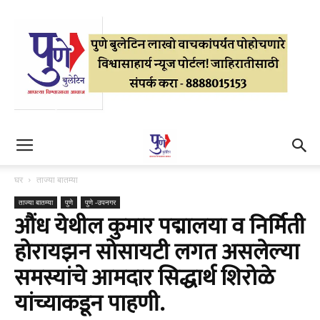
घर
ताज्या बातम्या
ताज्या बातम्या
पुणे
पुणे -उपनगर
औंध येथील कुमार पद्मालया व निर्मिती
होरायझन सोसायटी लगत असलेल्या
समस्यांचे आमदार सिद्धार्थ शिरोळे
यांच्याकडून पाहणी.