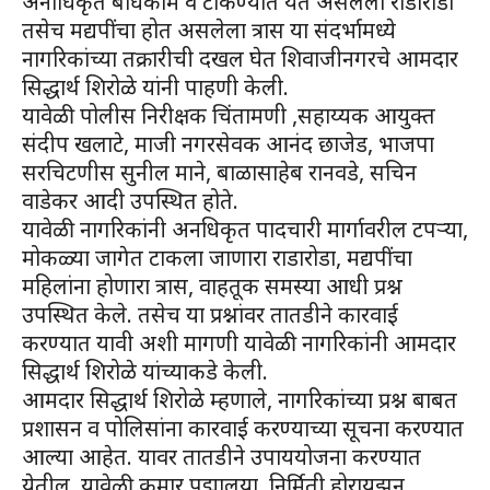
अनाधिकृत बांधकाम व टाकण्यात येत असलेला राडारोडा
तसेच मद्यपींचा होत असलेला त्रास या संदर्भामध्ये
नागरिकांच्या तक्रारीची दखल घेत शिवाजीनगरचे आमदार
सिद्धार्थ शिरोळे यांनी पाहणी केली.
यावेळी पोलीस निरीक्षक चिंतामणी ,सहाय्यक आयुक्त
संदीप खलाटे, माजी नगरसेवक आनंद छाजेड, भाजपा
सरचिटणीस सुनील माने, बाळासाहेब रानवडे, सचिन
वाडेकर आदी उपस्थित होते.
यावेळी नागरिकांनी अनधिकृत पादचारी मार्गावरील टपऱ्या,
मोकळ्या जागेत टाकला जाणारा राडारोडा, मद्यपींचा
महिलांना होणारा त्रास, वाहतूक समस्या आधी प्रश्न
उपस्थित केले. तसेच या प्रश्नांवर तातडीने कारवाई
करण्यात यावी अशी मागणी यावेळी नागरिकांनी आमदार
सिद्धार्थ शिरोळे यांच्याकडे केली.
आमदार सिद्धार्थ शिरोळे म्हणाले, नागरिकांच्या प्रश्न बाबत
प्रशासन व पोलिसांना कारवाई करण्याच्या सूचना करण्यात
आल्या आहेत. यावर तातडीने उपाययोजना करण्यात
येतील. यावेळी कुमार पद्मालया, निर्मिती होरायझन