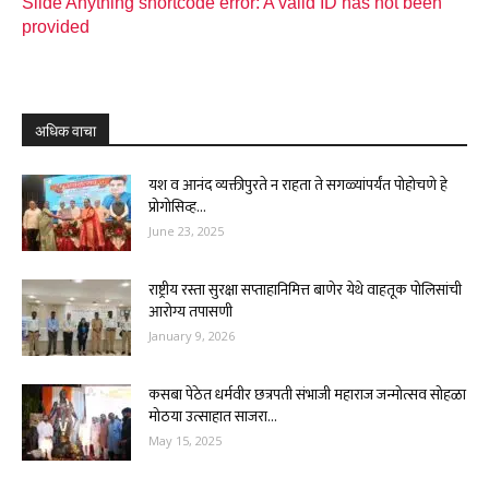
Slide Anything shortcode error: A valid ID has not been
provided
अधिक वाचा
यश व आनंद व्यक्तीपुरते न राहता ते सगळ्यांपर्यंत पोहोचणे हे
प्रोगोसिव्ह...
June 23, 2025
राष्ट्रीय रस्ता सुरक्षा सप्ताहानिमित्त बाणेर येथे वाहतूक पोलिसांची
आरोग्य तपासणी
January 9, 2026
कसबा पेठेत धर्मवीर छत्रपती संभाजी महाराज जन्मोत्सव सोहळा
मोठया उत्साहात साजरा...
May 15, 2025