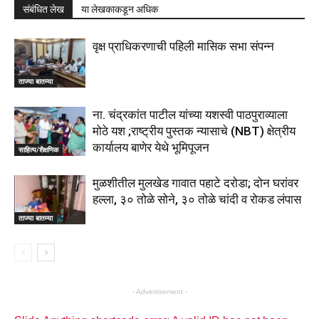
संबंधित लेख
या लेखकाकडून अधिक
वृक्ष प्राधिकरणाची पहिली मासिक सभा संपन्न
ताज्या बातम्या
ना. चंद्रकांत पाटील यांच्या यशस्वी पाठपुराव्याला
मोठे यश ;राष्ट्रीय पुस्तक न्यासाचे (NBT) क्षेत्रीय
कार्यालय बाणेर येथे भूमिपूजन
साहित्य/शैक्षणिक
मुळशीतील मुलखेड गावात पहाटे दरोडा; दोन घरांवर
हल्ला, ३० तोळे सोने, ३० तोळे चांदी व रोकड लंपास
ताज्या बातम्या
- Advertisement -