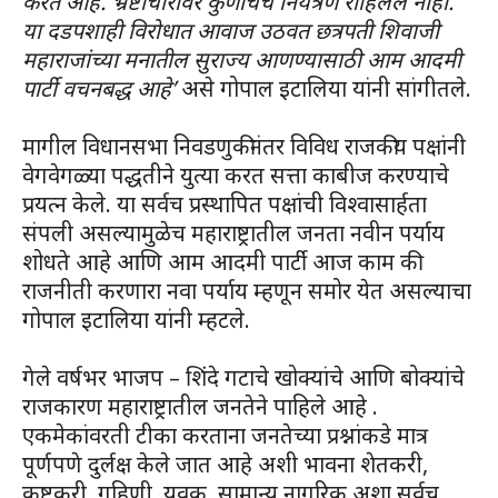
करते आहे. भ्रष्टाचारावर कुणाचेच नियंत्रण राहिलेले नाही.
या दडपशाही विरोधात आवाज उठवत छत्रपती शिवाजी
महाराजांच्या मनातील सुराज्य आणण्यासाठी आम आदमी
पार्टी वचनबद्ध आहे’
असे गोपाल इटालिया यांनी सांगीतले.
मागील विधानसभा निवडणुकीनंतर विविध राजकीय पक्षांनी
वेगवेगळ्या पद्धतीने युत्या करत सत्ता काबीज करण्याचे
प्रयत्न केले. या सर्वच प्रस्थापित पक्षांची विश्वासार्हता
संपली असल्यामुळेच महाराष्ट्रातील जनता नवीन पर्याय
शोधते आहे आणि आम आदमी पार्टी आज काम की
राजनीती करणारा नवा पर्याय म्हणून समोर येत असल्याचा
गोपाल इटालिया यांनी म्हटले.
गेले वर्षभर भाजप – शिंदे गटाचे खोक्यांचे आणि बोक्यांचे
राजकारण महाराष्ट्रातील जनतेने पाहिले आहे .
एकमेकांवरती टीका करताना जनतेच्या प्रश्नांकडे मात्र
पूर्णपणे दुर्लक्ष केले जात आहे अशी भावना शेतकरी,
कष्टकरी, गृहिणी, युवक, सामान्य नागरिक अशा सर्वच