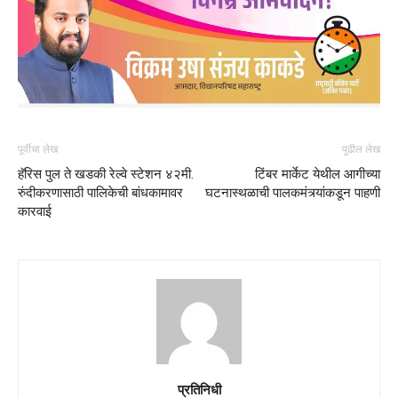
पूर्वीचा लेख
पुढील लेख
हॅरिस पुल ते खडकी रेल्वे स्टेशन ४२मी.
टिंबर मार्केट येथील आगीच्या
रुंदीकरणासाठी पालिकेची बांधकामावर
घटनास्थळाची पालकमंत्र्यांकडून पाहणी
कारवाई
प्रतिनिधी