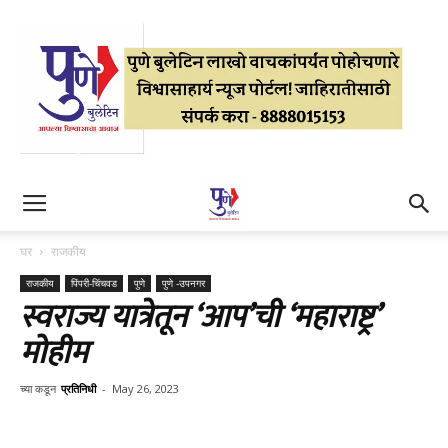
घर
राजकीय
राजकीय
पिंपरी-चिंचवड
पुणे
पुणे -उपनगर
स्वराज्य यात्रेतून ‘आप’ची ‘महाराष्ट्र’
मोहीम
च्या कडून
प्रतिनिधी
-
May 26, 2023