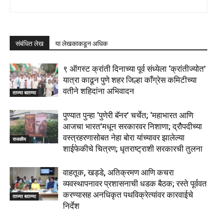
संबंधित लेख
या लेखकाकडून अधिक
९ ऑगस्ट क्रांती दिनाच्या पूर्व संध्येला ‘क्रांतीज्योत’
यात्रा काढून पुणे शहर जिल्हा काँग्रेस कमिटीच्या
वतीने शहिदांना अभिवादन
ताज्या बातम्या
पुण्यात पुन्हा ‘पुणेरी बॅनर’ चर्चेत; ‘महाभारत आणि
आजचा भारत’मधून सरकारवर निशाणा; द्रौपदीच्या
वस्त्रहरणासोबत नेहा बोरा यांच्यावर झालेल्या
राजकीय
शाईफेकीचे चित्रण; धृतराष्ट्राशी सरकारची तुलना
वाहतूक, खड्डे, अतिक्रमण आणि कचरा
व्यवस्थापनावर प्रशासनाची धडक बैठक; रस्ते पूर्ववत
करण्यासह अनधिकृत पथविक्रेत्यांवर कारवाईचे
ताज्या बातम्या
निर्देश