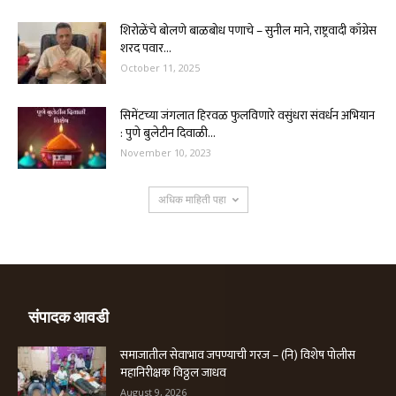
शिरोळेंचे बोलणे बाळबोध पणाचे – सुनील माने, राष्ट्रवादी काँग्रेस
शरद पवार...
October 11, 2025
सिमेंटच्या जंगलात हिरवळ फुलविणारे वसुंधरा संवर्धन अभियान
: पुणे बुलेटीन दिवाळी...
November 10, 2023
अधिक माहिती पहा
संपादक आवडी
समाजातील सेवाभाव जपण्याची गरज – (नि) विशेष पोलीस
महानिरीक्षक विठ्ठल जाधव
August 9, 2026