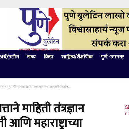
अर्थ/उद्योग
राज्य
क्रिडा
साहित्य/शैक्षणिक
पुणे -उपनगर
्रातील पुण्याची प्रगती आणि महाराष्ट्राच्या संस्कृतीचे दर्शन...
ताने माहिती तंत्रज्ञान
Sl
n
गती आणि महाराष्ट्राच्या