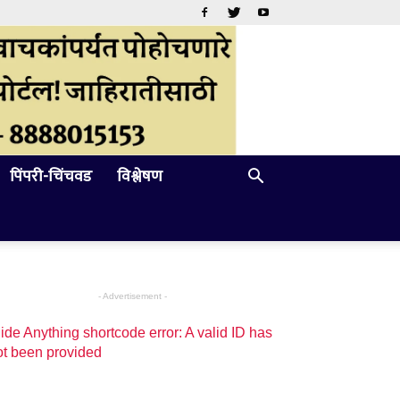
पिंपरी-चिंचवड
विश्लेषण
- Advertisement -
ide Anything shortcode error: A valid ID has
ot been provided