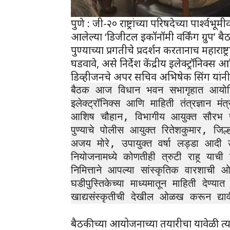
पुणे : जी-२० राष्ट्रांच्या परिषदेच्या पार्श
आलेल्या ‘डिजीटल इकॉनॉमी वर्किंग ग्रुप’ बैठक
पुण्याच्या प्रगतीचे प्रदर्शन करतानाच महाराष्ट्
घडवावे, असे निर्देश केंद्रीय इलेक्ट्रॉनिक्स आ
डिव्हीजनचे अपर सचिव अभिषेक सिंग यांनी 
बैठक आज विधान भवन सभागृहात आयोजि
इलेक्ट्रॉनिक्स आणि माहिती तंत्रज्ञान
आशिष चौहान, विभागीय आयुक्त सौरभ रा
पुण्याचे पोलीस आयुक्त रितेशकुमार, जि
अजय मोरे, उपायुक्त वर्षा लड्डा आदी उ
नियोजनामध्ये कोणतीही त्रुटी राहू याची द
निमित्ताने आपल्या सांस्कृतिक वारशाच
घडीपुस्तिकेच्या माध्यमातून माहिती देण्यात य
खाद्यसंस्कृतीची देखील ओळख करून द्यावी
बैठकीच्या आयोजनाच्या तयारीचा यावेळी त्य