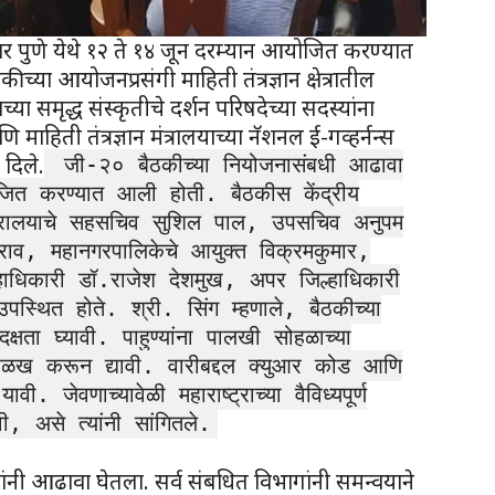
्वभूमीवर पुणे येथे १२ ते १४ जून दरम्यान आयोजित करण्यात
ीच्या आयोजनप्रसंगी माहिती तंत्रज्ञान क्षेत्रातील
राच्या समृद्ध संस्कृतीचे दर्शन परिषदेच्या सदस्यांना
णि माहिती तंत्रज्ञान मंत्रालयाच्या नॅशनल ई-गव्हर्नन्स
दिले.
जी-२० बैठकीच्या नियोजनासंबधी आढावा
त करण्यात आली होती. बैठकीस केंद्रीय
 मंत्रालयाचे सहसचिव सुशिल पाल, उपसचिव अनुपम
व, महानगरपालिकेचे आयुक्त विक्रमकुमार,
ल्हाधिकारी डॉ.राजेश देशमुख, अपर जिल्हाधिकारी
पस्थित होते. श्री. सिंग म्हणाले, बैठकीच्या
क्षता घ्यावी. पाहुण्यांना पालखी सोहळाच्या
ी ओळख करून द्यावी. वारीबद्दल क्युआर कोड आणि
ावी. जेवणाच्यावेळी महाराष्ट्राच्या वैविध्यपूर्ण
, असे त्यांनी सांगितले.
ांनी आढावा घेतला. सर्व संबधित विभागांनी समन्वयाने