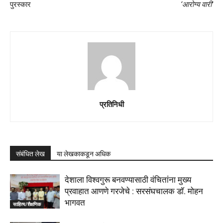
पुरस्कार
‘आरोग्य वारी’
प्रतिनिधी
संबंधित लेख
या लेखकाकडून अधिक
देशाला विश्वगुरू बनवण्यासाठी वंचितांना मुख्य
प्रवाहात आणणे गरजेचे : सरसंघचालक डाॅ. मोहन
भागवत
साहित्य/शैक्षणिक