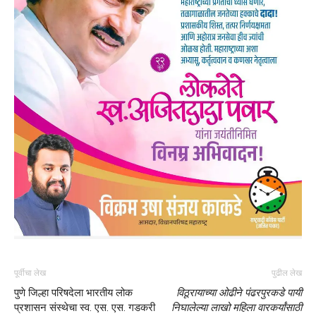
पूर्वीचा लेख
पुढील लेख
पुणे जिल्हा परिषदेला भारतीय लोक
विठूरायाच्या ओढीने पंढरपुरकडे पायी
प्रशासन संस्थेचा स्व. एस. एस. गडकरी
निघालेल्या लाखो महिला वारकर्यांसाठी