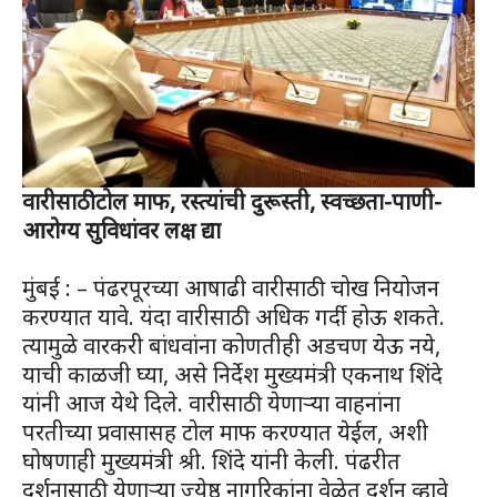
वारीसाठी टोल माफ, रस्त्यांची दुरूस्ती, स्वच्छता-पाणी-
आरोग्य सुविधांवर लक्ष द्या
मुंबई : – पंढरपूरच्या आषाढी वारीसाठी चोख नियोजन
करण्यात यावे. यंदा वारीसाठी अधिक गर्दी होऊ शकते.
त्यामुळे वारकरी बांधवांना कोणतीही अडचण येऊ नये,
याची काळजी घ्या, असे निर्देश मुख्यमंत्री एकनाथ शिंदे
यांनी आज येथे दिले. वारीसाठी येणाऱ्या वाहनांना
परतीच्या प्रवासासह टोल माफ करण्यात येईल, अशी
घोषणाही मुख्यमंत्री श्री. शिंदे यांनी केली. पंढरीत
दर्शनासाठी येणाऱ्या ज्येष्ठ नागरिकांना वेळेत दर्शन व्हावे