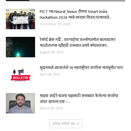
PICT च्या Neural_Nexus टीमचा Smart India
Hackathon 2024 मध्ये शानदार विजय,पटकावले...
December 13, 2024
रेकॉर्ड ब्रेक गर्दी… तरुणाईचा जल्लोषअमोल बालवडकर
फाउंडेशनच्या दहीहंडी उत्सवात अवघे कोथरूडकर...
August 28, 2024
सुदानमध्ये अडकलेले 19 महाराष्ट्रीयन नागरिक मायभूमीत परत
April 28, 2023
माझ्या आईने भाजपा पक्षासाठी कसब्यात केलेल्या कार्याचा
आदर व्हायला हवा –...
March 28, 2023
अधिक माहिती पहा