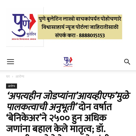
घर
आरोग्य
आरोग्य
‘अपत्यहीन जोडप्यांना’आयव्हीएफ’मुळे
पालकत्वाची अनुभूती’
दोन वर्षात
‘बेनिकेअर’ने २५०० हुन अधिक
जणांना बहाल केले मातृत्व; डॉ.