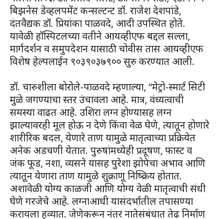
बिझनेस डेव्हलपमेंट कन्सल्टन्ट डॉ. राजेश देशपांडे,
दंतवैद्यक डॉ. प्रियांका पाळवदे, आदी उपस्थित होते.
यावेळी हॉस्पिटलच्या वतीने आयव्हीएफ बद्दल सल्ला,
मार्गदर्शन व समुपदेशन यासाठी चोवीस तास आयव्हीएफ
विशेष हेल्पलाईन ९०३९०३७९०० सुरु करण्यात आली.
डॉ. चारुशीला बोरोले-पाळवदे म्हणाल्या, “मेट्रो-स्मार्ट सिटी
मुळे जगण्याचा स्तर उंचावला आहे. मात्र, वंध्यत्वाची
समस्या वाढत आहे. उशिरा लग्न होण्यासह लग्न
झाल्यावरही मूल होऊ न देणे किंवा वेळ घेणे, त्यातून होणारे
शारीरिक बदल, येणारे ताण यामुळे मातृत्वाच्या प्रक्रियेत
अनेक अडचणी येतात. पुरुषांमध्येही प्रदूषण, फास्ट व
जंक फूड, नशा, व्यसने यासह पुरेशा झोपेचा अभाव आणि
त्यातून येणारा ताण यामुळे शुक्राणू निष्क्रिय होतात.
अशावेळी योग्य काळजी आणि योग्य वेळी मातृत्वाची संधी
घेणे गरजेचे आहे. लग्नाआधी यासंदर्भातील तपासण्या
करायला हव्यात. जेणेकरून नंतर नातेसंबंधात तेढ निर्माण