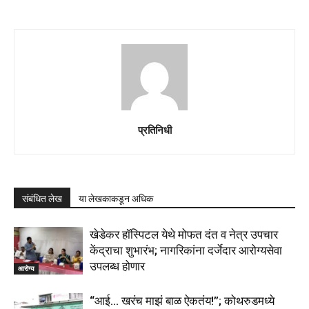
प्रतिनिधी
संबंधित लेख
या लेखकाकडून अधिक
खेडेकर हॉस्पिटल येथे मोफत दंत व नेत्र उपचार
केंद्राचा शुभारंभ; नागरिकांना दर्जेदार आरोग्यसेवा
उपलब्ध होणार
आरोग्य
“आई… खरंच माझं बाळ ऐकतंय!”; कोथरुडमध्ये