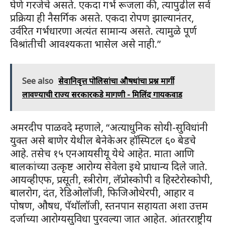
घेणे गरजेचे असते. एकदा गर्भ रूजला की, त्यापुढील सर्व
प्रक्रिया ही नैसर्गिक असते. एकदा रोपण झाल्यानंतर,
उर्वरित गर्भधारणा अत्यंत सामान्य असते. त्यामुळे पूर्ण
विश्रांतीची आवश्यकता भासेल असे नाही.”
See also
सेवानिवृत्त पोलिसांचा औषधांचा प्रश्न मार्गी
लावण्याची राज्य सरकारकडे मागणी - मिलिंद गायकवाड
अमरदीप पाळवदे म्हणाले, “अत्याधुनिक सोयी-सुविधांनी
युक्त असे बाणेर येथील बेनेकेअर हॉस्पिटल ६० बेडचे
आहे. तसेच १५ एनआयसीयू येथे आहेत. माता आणि
बालकांच्या उत्कृष्ट आरोग्य सेवेला इथे प्राधान्य दिले जाते.
आयव्हीएफ, प्रसूती, स्त्रीरोग, लॅप्रोस्कोपी व हिस्टेरोस्कोपी,
बालरोग, दंत, रेडिओलॉजी, फिजिओथेरपी, आहार व
पोषण, औषध, पॅथॉलॉजी, स्तनपान सहायता अशा उत्तम
दर्जाच्या आरोग्यसुविधा पुरवल्या जात आहेत. आंतरराष्ट्रीय