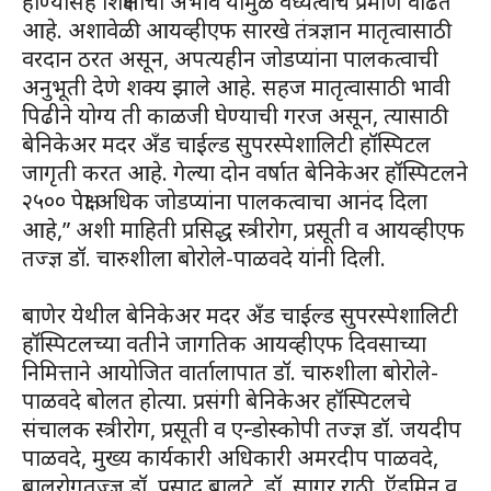
होण्यासह शिक्षणाचा अभाव यामुळे वंध्यत्वाचे प्रमाण वाढत
आहे. अशावेळी आयव्हीएफ सारखे तंत्रज्ञान मातृत्वासाठी
वरदान ठरत असून, अपत्यहीन जोडप्यांना पालकत्वाची
अनुभूती देणे शक्य झाले आहे. सहज मातृत्वासाठी भावी
पिढीने योग्य ती काळजी घेण्याची गरज असून, त्यासाठी
बेनिकेअर मदर अँड चाईल्ड सुपरस्पेशालिटी हॉस्पिटल
जागृती करत आहे. गेल्या दोन वर्षात बेनिकेअर हॉस्पिटलने
२५०० पेक्षा अधिक जोडप्यांना पालकत्वाचा आनंद दिला
आहे,” अशी माहिती प्रसिद्ध स्त्रीरोग, प्रसूती व आयव्हीएफ
तज्ज्ञ डॉ. चारुशीला बोरोले-पाळवदे यांनी दिली.
बाणेर येथील बेनिकेअर मदर अँड चाईल्ड सुपरस्पेशालिटी
हॉस्पिटलच्या वतीने जागतिक आयव्हीएफ दिवसाच्या
निमित्ताने आयोजित वार्तालापात डॉ. चारुशीला बोरोले-
पाळवदे बोलत होत्या. प्रसंगी बेनिकेअर हॉस्पिटलचे
संचालक स्त्रीरोग, प्रसूती व एन्डोस्कोपी तज्ज्ञ डॉ. जयदीप
पाळवदे, मुख्य कार्यकारी अधिकारी अमरदीप पाळवदे,
बालरोगतज्ज्ञ डॉ. प्रसाद बालटे, डॉ. सागर राठी, ऍडमिन व