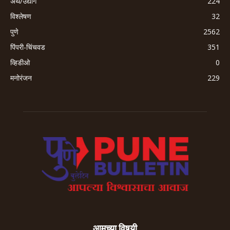
अर्थ/उद्योग
224
विश्लेषण
32
पुणे
2562
पिंपरी-चिंचवड
351
व्हिडीओ
0
मनोरंजन
229
आमच्या विषयी