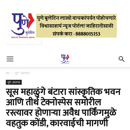
घर
पुणे -उपनगर
पुणे -उपनगर
सूस महाळुंगे बंटारा सांस्कृतिक भवन
आणि तीर्थ टेक्नोस्पेस समोरील
रस्त्यावर होणाऱ्या अवैध पार्किंगमुळे
वहतुक कोंडी, कारवाईची मागणी