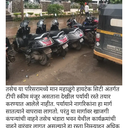
तसेच या परिसरामध्ये मान महाळुंगे हायटेक सिटी अंतर्गत
टीपी स्कीम मंजूर असताना देखील पर्यायी रस्ते तयार
करण्यात आलेले नाहीत. पर्यायाने नागरिकांना हा मार्ग
सातत्याने वापरावा लागतो. परंतु या मार्गावर खाजगी
कंपन्यांची वाहने तसेच भंडारा भवन येथील कार्यक्रमांची
वाहने वारंवार लागत असल्याने हा रस्ता निम्म्याहून अधिक