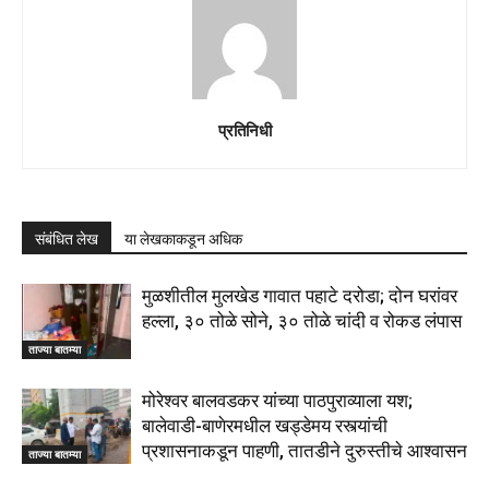
प्रतिनिधी
संबंधित लेख
या लेखकाकडून अधिक
मुळशीतील मुलखेड गावात पहाटे दरोडा; दोन घरांवर
हल्ला, ३० तोळे सोने, ३० तोळे चांदी व रोकड लंपास
ताज्या बातम्या
मोरेश्वर बालवडकर यांच्या पाठपुराव्याला यश;
बालेवाडी-बाणेरमधील खड्डेमय रस्त्यांची
प्रशासनाकडून पाहणी, तातडीने दुरुस्तीचे आश्वासन
ताज्या बातम्या