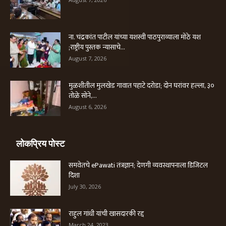
ना. चंद्रकांत पाटील यांच्या यशस्वी पाठपुराव्याला मोठे यश
;राष्ट्रीय पुस्तक न्यासाचे...
August 7, 2026
मुळशीतील मुलखेड गावात पहाटे दरोडा; दोन घरांवर हल्ला, ३०
तोळे सोने,...
August 6, 2026
लोकप्रिय पोस्ट
समवेतचे ePawati तंत्रज्ञान; देणगी व्यवस्थापनाला डिजिटल
दिशा
July 30, 2026
राहुल गांधी यांची खासदारकी रद्द
March 24, 2023