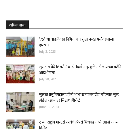
अधिक वाचा
’75’ व्या वाढदिवसा निमित्त बीज तुला करत पर्यावरणाला
हातभार
July 3, 2023
सुसगाव येथे शिवसैनिक डॉ. दिलीप मुरकुटे पाटील यांच्या वतीने
आदर्श माता...
July 28, 2023
सुसज्ज प्रसूतिगृहासह होमी भाभा रुग्णालयदीड महिन्यात सुरू
होईल -आमदार सिद्धार्थ शिरोळे
June 12, 2024
८ व्या राष्ट्रीय मास्टर्स स्पर्धेचे पिंपरी चिंचवड मध्ये आयोजन –
विनोद...