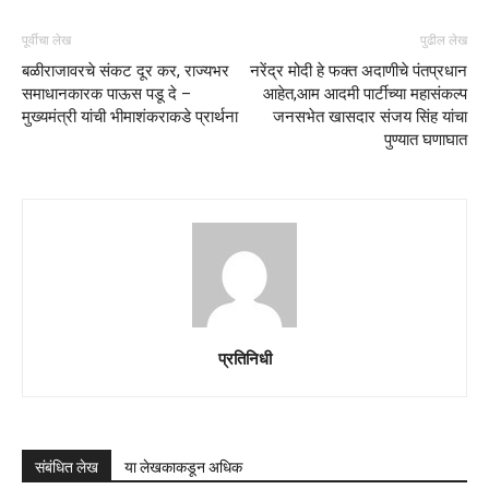
पूर्वीचा लेख
पुढील लेख
बळीराजावरचे संकट दूर कर, राज्यभर
नरेंद्र मोदी हे फक्त अदाणीचे पंतप्रधान
समाधानकारक पाऊस पडू दे –
आहेत,आम आदमी पार्टीच्या महासंकल्प
मुख्यमंत्री यांची भीमाशंकराकडे प्रार्थना
जनसभेत खासदार संजय सिंह यांचा
पुण्यात घणाघात
प्रतिनिधी
संबंधित लेख
या लेखकाकडून अधिक