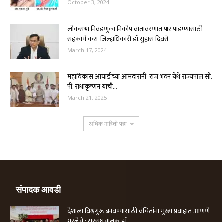
October 3, 2024
लोकसभा निवडणुका निकोप वातावरणात पार पाडण्यासाठी
सहकार्य करा-जिल्हाधिकारी डॉ.सुहास दिवसे
March 17, 2024
महाविकास आघाडीच्या आमदारांनी राज भवन येथे राज्यपाल सी.
पी. राधाकृष्णन यांची...
March 21, 2025
अधिक माहिती पहा
संपादक आवडी
देशाला विश्वगुरू बनवण्यासाठी वंचितांना मुख्य प्रवाहात आणणे
गरजेचे : सरसंघचालक डाॅ....