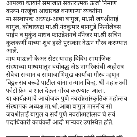
आपल्या कार्याने समाजात सकारात्मक ऊर्जा निर्माण
करून गरजूंचा आधारवढ बनणाऱ्या व्यक्तींना
मा.संस्थापक अध्यक्ष-आबा बागुल, मा.सौ जयश्रीताई
बागुल, कोषाध्यक्ष मा.श्री.नंदकुमार बानगुडे फिनोलेक्स
पाईप व मुकुंद माधव फाउंडेशनचे मॅनेजर मा.श्री सचिन
कुलकर्णी यांच्या शुभ हस्ते पुरस्कार देऊन गौरव करण्यात
आले.
माय माऊली केअर सेंटर यासह विविध सामाजिक
संस्थाच्या माध्यमातून वयोवृद्ध जेष्ठ नागरिकांची अहोरात्र
सेवेचा सन्मान व सामाजाभिमुख कार्याचा गौरव म्हणून
विठ्ठलराव वरूडे पाटील यांना सन्मान चिन्ह, श्री महालक्ष्मी
फोटो फ्रेम व शाल देऊन गौरव करण्यात आला.
या कार्यक्रमाचे आयोजक पुणे नवरात्रौ सांस्कृतिक महोत्सव
संस्थापक अध्यक्ष मा.श्री.आबा बागुल माननीय सौ
जयश्रीताई बागुल व सर्व पुणे नवरात्रौ महोत्सव चे सर्व
पदाधिकारी कार्यकर्ते आदी मान्यवर उपस्थित होते.