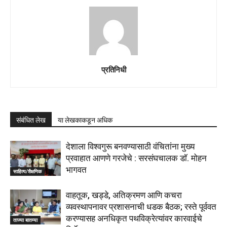
प्रतिनिधी
संबंधित लेख
या लेखकाकडून अधिक
देशाला विश्वगुरू बनवण्यासाठी वंचितांना मुख्य
प्रवाहात आणणे गरजेचे : सरसंघचालक डाॅ. मोहन
भागवत
साहित्य/शैक्षणिक
वाहतूक, खड्डे, अतिक्रमण आणि कचरा
व्यवस्थापनावर प्रशासनाची धडक बैठक; रस्ते पूर्ववत
करण्यासह अनधिकृत पथविक्रेत्यांवर कारवाईचे
ताज्या बातम्या