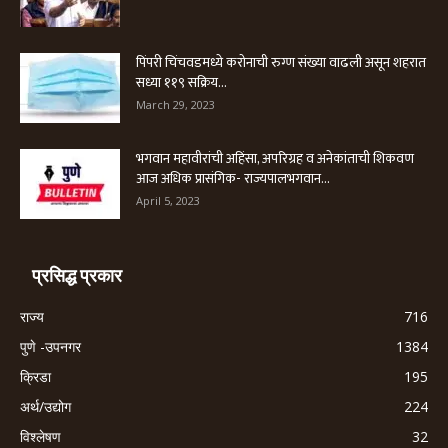
पिंपरी चिंचवडमध्ये करोनाची रुग्ण संख्या वाढली असून शहरात
सध्या ११९ सक्रिय...
March 29, 2023
भगवान महावीरांची अहिंसा, अपरिग्रह व अनेकांताची शिकवण
आज अधिक प्रासंगिक- राज्यपालभगवान...
April 5, 2023
प्रसिद्ध प्रकार
राज्य
716
पुणे -उपनगर
1384
क्रिडा
195
अर्थ/उद्योग
224
विश्लेषण
32