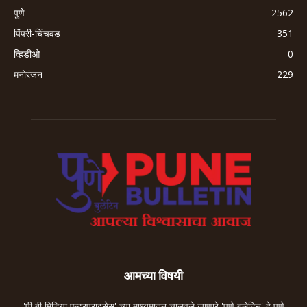
पुणे
2562
पिंपरी-चिंचवड
351
व्हिडीओ
0
मनोरंजन
229
आमच्या विषयी
'पी बी मिडिया एन्टरप्राइसेस' च्या माध्यमातून चालवले जाणारे 'पुणे बुलेटिन' हे पुणे