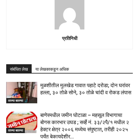
प्रतिनिधी
संबंधित लेख
या लेखकाकडून अधिक
मुळशीतील मुलखेड गावात पहाटे दरोडा; दोन घरांवर
हल्ला, ३० तोळे सोने, ३० तोळे चांदी व रोकड लंपास
ताज्या बातम्या
बाणेरमधील जमीन घोटाळा – महसूल विभागाचा
बोगस कारभार उघड ; सर्व्हे नं. ३३/२पै/१ मधील २
हेक्टर क्षेत्र २००६ मध्येच संपुष्टात, तरीही २०२५
ताज्या बातम्या
पर्यंत बेकायदेशीर...