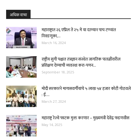
अधिक वाचा
महाराष्ट्रात २६ एप्रिल ते २५ मे या दरम्यान पाच टप्प्यांत
निवडणूका,...
March 16, 2024
राष्ट्रीय सुगी पश्चात तंत्रज्ञान संस्थेत जागतिक पातळीवरील
प्रशिक्षण देण्याची व्यवस्था करा-पणन...
September 18, 2025
मोदी सरकारने मागासवर्गीयांचे ५ लाख ५४ हजार कोटी गोठवले
: ई....
March 27, 2024
महाराष्ट्र रेल्वे फाटक मुक्त करणार – मुख्यमंत्री देवेंद्र फडणवीस
May 14, 2025