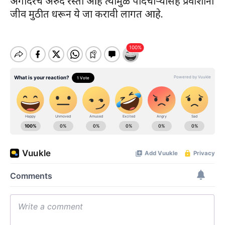
अगोदरच अरुंद रस्ता आहे त्यामुळे पादचाऱ्यांसह प्रवाशांना
जीव मुठीत धरून ये जा करावी लागत आहे.