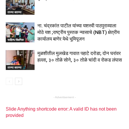
ताज्या बातम्या
ना. चंद्रकांत पाटील यांच्या यशस्वी पाठपुराव्याला
मोठे यश ;राष्ट्रीय पुस्तक न्यासाचे (NBT) क्षेत्रीय
कार्यालय बाणेर येथे भूमिपूजन
साहित्य/शैक्षणिक
मुळशीतील मुलखेड गावात पहाटे दरोडा; दोन घरांवर
हल्ला, ३० तोळे सोने, ३० तोळे चांदी व रोकड लंपास
ताज्या बातम्या
- Advertisement -
Slide Anything shortcode error: A valid ID has not been
provided