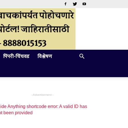
पिंपरी-चिंचवड
विश्लेषण
- Advertisement -
ide Anything shortcode error: A valid ID has
ot been provided