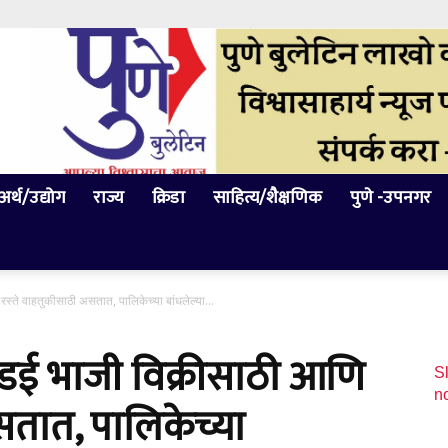
अर्थ/उद्योग
राज्य
क्रिडा
साहित्य/शैक्षणिक
पुणे -उपनगर
स्ते वाहतुकीसाठी असतात, पालिकेच्या बांधलेल्या...
ंडई भाजी विक्रीसाठी आणि
Sl
n
सतात, पालिकेच्या