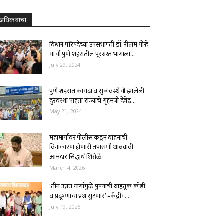
अधिक वाचा
विधान परिषदेच्या उपसभापती डॉ. नीलम गोऱ्हे
यांची पुणे शहरातील पूरग्रस्त भागाला...
July 29, 2024
पुणे शहरात कायदा व सुव्यवस्थेची झालेली
दुरवस्था पाहता राज्याचे गृहमंत्री देवेंद्र...
May 21, 2024
महामार्गावर पोलीसांकडून वाहनांची
विनाकारण होणारी तपासणी थांबवावी-
आमदार सिद्धार्थ शिरोळे
March 4, 2026
‘तीन उन्नत मार्गांमुळे पुण्याची वाहतूक कोंडी
व प्रदूषणाचा प्रश्न सुटणार’ –केंद्रीय...
July 19, 2026