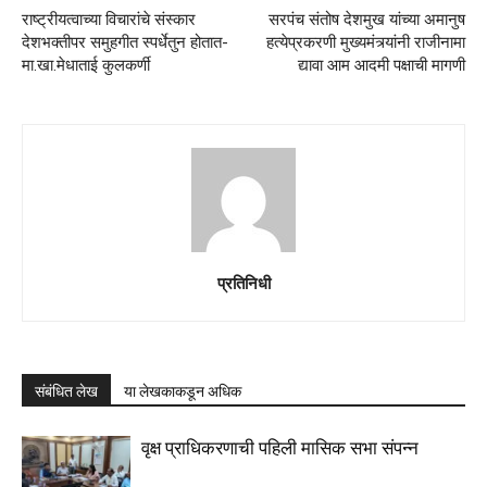
राष्ट्रीयत्वाच्या विचारांचे संस्कार
सरपंच संतोष देशमुख यांच्या अमानुष
देशभक्तीपर समुहगीत स्पर्धेतुन होतात-
हत्येप्रकरणी मुख्यमंत्र्यांनी राजीनामा
मा.खा.मेधाताई कुलकर्णी
द्यावा आम आदमी पक्षाची मागणी
प्रतिनिधी
संबंधित लेख
या लेखकाकडून अधिक
वृक्ष प्राधिकरणाची पहिली मासिक सभा संपन्न