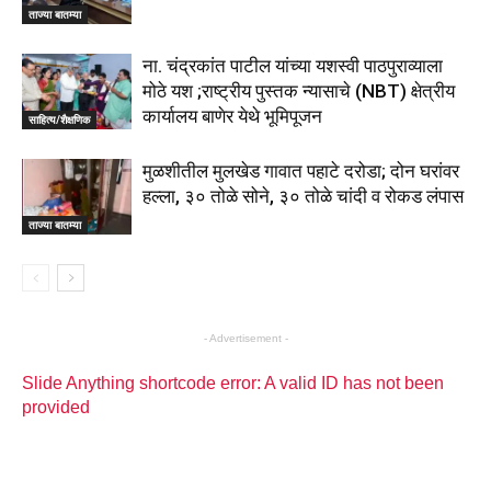
ताज्या बातम्या
ना. चंद्रकांत पाटील यांच्या यशस्वी पाठपुराव्याला
मोठे यश ;राष्ट्रीय पुस्तक न्यासाचे (NBT) क्षेत्रीय
कार्यालय बाणेर येथे भूमिपूजन
साहित्य/शैक्षणिक
मुळशीतील मुलखेड गावात पहाटे दरोडा; दोन घरांवर
हल्ला, ३० तोळे सोने, ३० तोळे चांदी व रोकड लंपास
ताज्या बातम्या
- Advertisement -
Slide Anything shortcode error: A valid ID has not been
provided