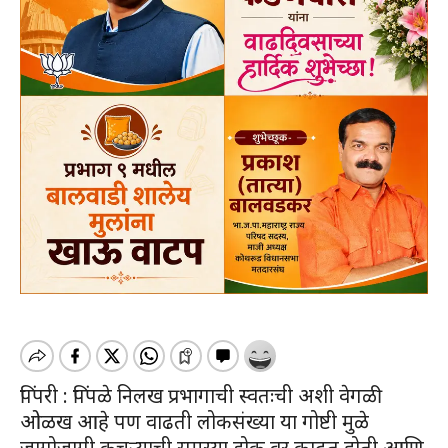
पिंपरी : पिंपळे निलख प्रभागाची स्वतःची अशी वेगळी
ओळख आहे पण वाढती लोकसंख्या या गोष्टी मुळे
जागोजागी कचऱ्याची समस्या डोक वर काढत होती आणि