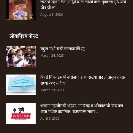
स्वतःचे व्हिजन ठेवा, सद्विवेकाला फॉलो करा! तुकाराम मुंढे यांचे
‘जेन झी’ला...
August 8, 2026
लोकप्रिय पोस्ट
राहुल गांधी यांची खासदारकी रद्द
March 24, 2023
पिंपरी चिंचवडमध्ये करोनाची रुग्ण संख्या वाढली असून शहरात
सध्या ११९ सक्रिय...
March 29, 2023
भगवान महावीरांची अहिंसा, अपरिग्रह व अनेकांताची शिकवण
आज अधिक प्रासंगिक- राज्यपालभगवान...
April 5, 2023