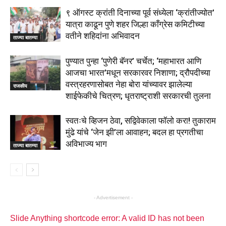
९ ऑगस्ट क्रांती दिनाच्या पूर्व संध्येला ‘क्रांतीज्योत’
यात्रा काढून पुणे शहर जिल्हा काँग्रेस कमिटीच्या
वतीने शहिदांना अभिवादन
ताज्या बातम्या
पुण्यात पुन्हा ‘पुणेरी बॅनर’ चर्चेत; ‘महाभारत आणि
आजचा भारत’मधून सरकारवर निशाणा; द्रौपदीच्या
वस्त्रहरणासोबत नेहा बोरा यांच्यावर झालेल्या
राजकीय
शाईफेकीचे चित्रण; धृतराष्ट्राशी सरकारची तुलना
स्वतःचे व्हिजन ठेवा, सद्विवेकाला फॉलो करा! तुकाराम
मुंढे यांचे ‘जेन झी’ला आवाहन; बदल हा प्रगतीचा
अविभाज्य भाग
ताज्या बातम्या
- Advertisement -
Slide Anything shortcode error: A valid ID has not been