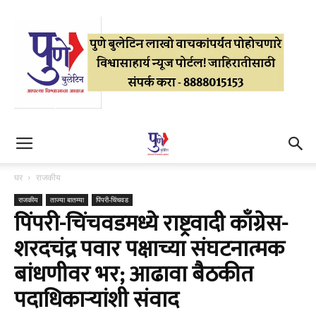
घर
राजकीय
राजकीय
ताज्या बातम्या
पिंपरी-चिंचवड
पिंपरी-चिंचवडमध्ये राष्ट्रवादी काँग्रेस-
शरदचंद्र पवार पक्षाच्या संघटनात्मक
बांधणीवर भर; आढावा बैठकीत
पदाधिकाऱ्यांशी संवाद