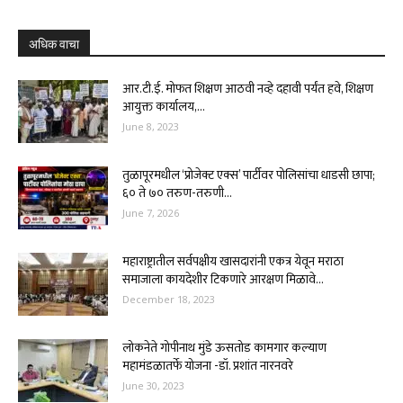
अधिक वाचा
आर.टी.ई. मोफत शिक्षण आठवी नव्हे दहावी पर्यंत हवे, शिक्षण
आयुक्त कार्यालय,...
June 8, 2023
तुळापूरमधील ‘प्रोजेक्ट एक्स’ पार्टीवर पोलिसांचा धाडसी छापा;
६० ते ७० तरुण-तरुणी...
June 7, 2026
महाराष्ट्रातील सर्वपक्षीय खासदारांनी एकत्र येवून मराठा
समाजाला कायदेशीर टिकणारे आरक्षण मिळावे...
December 18, 2023
लोकनेते गोपीनाथ मुंडे ऊसतोड कामगार कल्याण
महामंडळातर्फे योजना -डॉ. प्रशांत नारनवरे
June 30, 2023