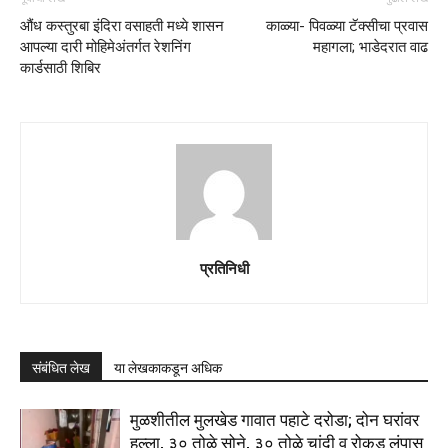
औंध कस्तुरबा इंदिरा वसाहती मध्ये शासन
काळ्या- पिवळ्या टॅक्सीचा प्रवास
आपल्या दारी मोहिमेअंतर्गत रेशनिंग
महागला; भाडेदरात वाढ
कार्डसाठी शिबिर
प्रतिनिधी
संबंधित लेख
या लेखकाकडून अधिक
मुळशीतील मुलखेड गावात पहाटे दरोडा; दोन घरांवर
हल्ला, ३० तोळे सोने, ३० तोळे चांदी व रोकड लंपास