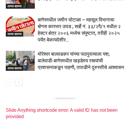
ताज्या बातम्या
बाणेरमधील जमीन घोटाळा – महसूल विभागाचा
बोगस कारभार उघड ; सर्व्हे नं. ३३/२पै/१ मधील २
हेक्टर क्षेत्र २००६ मध्येच संपुष्टात, तरीही २०२५
ताज्या बातम्या
पर्यंत बेकायदेशीर...
मोरेश्वर बालवडकर यांच्या पाठपुराव्याला यश;
बालेवाडी-बाणेरमधील खड्डेमय रस्त्यांची
प्रशासनाकडून पाहणी, तातडीने दुरुस्तीचे आश्वासन
ताज्या बातम्या
- Advertisement -
Slide Anything shortcode error: A valid ID has not been
provided