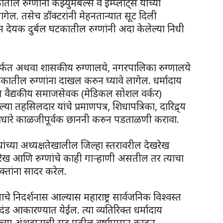
ील रुग्णांना कंझ्युमेबल्स व इम्प्लांट्स यांच्या
लागेल. तसेच डॉक्टरांनी मेहनतान्यात सूट दिली
देयक दुर्बल घटकातील रुग्णांनी अदा केलेल्या निधी
तांमार्फत अथवा शासकीय रुग्णालये, नगरपालिका रुग्णालये
कातील रुग्णांना दाखल करुन घ्यावे लागेल. धर्मादाय
ेकडील वैद्यकीय समाजसेवक (मेडिकल सोशल वर्कर)
ल्या तहसिलदार यांचे प्रमाणपत्र, शिधापत्रिका, दारिद्र्य
ा आधारे काळजीपूर्वक छाननी करुन पडताळणी करावा.
यांच्या अध्यक्षतेखालील जिल्हा स्तरावरील देखरेख
ख आणि रुग्णांचे काही गाऱ्हाणी असतील तर त्याचा
्तांना सादर करेल.
याचे निदर्शनास आल्यास महाराष्ट्र सार्वजनिक विश्वस्त
ड आकारण्यात येईल. त्या व्यतिरिक्त धर्मादाय
्या अंशदानाची सूट पुढील वर्षापासून काढून