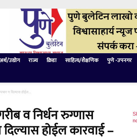
अर्थ/उद्योग
राज्य
क्रिडा
साहित्य/शैक्षणिक
पुणे -उपनगर
 उपचार न दिल्यास होईल...
गरीब व निर्धन रुग्णास
Sl
n
 दिल्यास होईल कारवाई –