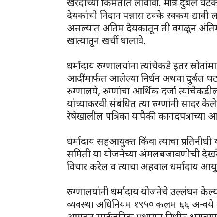
खरेदीच्या किंमतीत लावावा. मात्र दुर्बल घटकात
देयकांची निदान पन्नास टक्के रक्कम द्यावी 
असल्यात अंतिम देयकातून ती वगळून अंतिम 
खात्यातून खर्ची घालावे.
धर्मादाय रुग्णालयांना त्यांचेकडे इतर स्रो
आदींमार्फत आलेल्या निर्धन अथवा दुर्बल घट
रुग्णालये, रुग्णांचा आर्थिक दर्जा त्यांच
यांच्याकरवी संबंधित त्या रुग्णांनी सादर केले
रेषेखालील पत्रिका यापैकी कागदपत्राच्य
धर्मादाय सहआयुक्त किंवा त्याचा प्रतिनीधी 
समिती या योजनेच्या अंमलबजावणीची देखरे
विचार करेल व त्याचा अहवाल धर्मादाय आयुक
रुग्णालयांनी धर्मादाय योजनेचे उल्लंघन केल्
व्यवस्था अधिनियम १९५० कलम ६६ अन्वये दं
आयुक्त सार्वजनिक प्रशासन निधीत भरावयाच