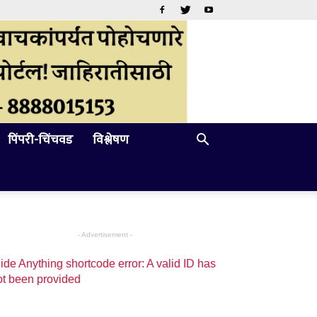
पिंपरी-चिंचवड
विश्लेषण
- Advertisement -
ide Anything shortcode error: A valid ID has
ot been provided