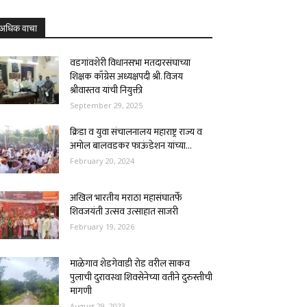
अधिक वाचा
वडगांवशेरी विधानसभा मतदारसंघाच्या
शिक्षक काँग्रेस अध्यक्षपदी श्री. विजय
श्रीवास्तव यांची नियुक्ती
September 29, 2025
क्रिडा व युवा संचालनालय महाराष्ट्र राज्य व
अमोल बालवडकर फाऊंडेशन यांच्या...
February 20, 2024
अखिल भारतीय मराठा महासंघातर्फे
शिवजयंती उत्सव उत्साहात साजरी
February 19, 2026
माळेगाव शेडगेवाडी रोड वरील साकव
पुलाची दुरावस्था शिवसेनेच्या वतीने दुरुस्तीची
मागणी
August 29, 2023