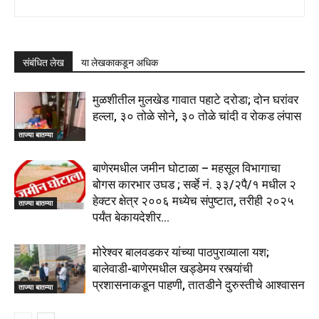
संबंधित लेख
या लेखकाकडून अधिक
मुळशीतील मुलखेड गावात पहाटे दरोडा; दोन घरांवर
हल्ला, ३० तोळे सोने, ३० तोळे चांदी व रोकड लंपास
ताज्या बातम्या
बाणेरमधील जमीन घोटाळा – महसूल विभागाचा
बोगस कारभार उघड ; सर्व्हे नं. ३३/२पै/१ मधील २
हेक्टर क्षेत्र २००६ मध्येच संपुष्टात, तरीही २०२५
ताज्या बातम्या
पर्यंत बेकायदेशीर...
मोरेश्वर बालवडकर यांच्या पाठपुराव्याला यश;
बालेवाडी-बाणेरमधील खड्डेमय रस्त्यांची
प्रशासनाकडून पाहणी, तातडीने दुरुस्तीचे आश्वासन
ताज्या बातम्या