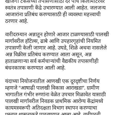
खाजगी टँकर्सच्या तपासणीसाठी दर पाच किलोमीटरवर
स्वतंत्र तपासणी केंद्रे उभारण्यात आली आहेत. जलजन्य
आजारांना प्रतिबंध करण्यासाठी ही व्यवस्था महत्त्वाची
ठरणार आहे.
वारीदरम्यान अन्नातून होणारे आजार टाळण्यासाठी पालखी
मार्गावरील हॉटेल्स, ढाबे आणि उपहारगृहांची नियमित
तपासणी केली जाणार आहे. उघडे, शिळे अथवा नासलेले
अन्न विक्रीस प्रतिबंध करण्यात आला असून, अन्न
हाताळणाऱ्या सर्व कर्मचाऱ्यांची वैद्यकीय तपासणीही
बंधनकारक करण्यात आली आहे.
यंदाच्या नियोजनातील आणखी एक दूरदृष्टीचा निर्णय
म्हणजे “आषाढी पालखी विकास आराखडा”. ग्रामीण
भागातील गंभीर रुग्णांना वेळेत उपचार मिळावेत यासाठी
पालखी मार्गावरील निवडक प्राथमिक आरोग्य केंद्रांमध्ये
कायमस्वरूपी अतिदक्षता विभाग स्थापन करण्याचा
प्रस्ताव शासनाकडे पाठवण्यात आला आहे. वारीपुरती