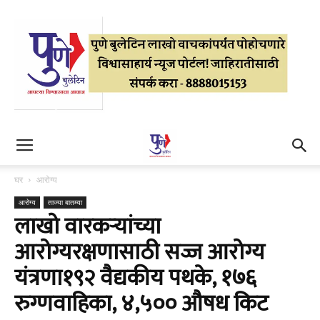
घर
आरोग्य
आरोग्य
ताज्या बातम्या
लाखो वारकऱ्यांच्या
आरोग्यरक्षणासाठी सज्ज आरोग्य
यंत्रणा१९२ वैद्यकीय पथके, १७६
रुग्णवाहिका, ४,५०० औषध किट