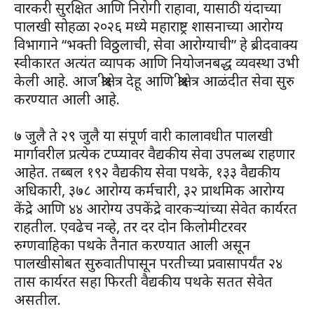
वारकरी सुरक्षित आणि निरोगी राहावा, यासाठी यंदाच्या
पालखी सोहळा २०२६ मध्ये महाराष्ट्र शासनाच्या आरोग्य
विभागाने “भक्ती विठ्ठलाची, सेवा आरोग्याची” हे ब्रीदवाक्य
स्वीकारत अत्यंत व्यापक आणि नियोजनबद्ध व्यवस्था उभी
केली आहे. आज श्रीक्षेत्र देहू आणि श्रीक्षेत्र आळंदीत सेवा सुरु
करण्यात आली आहे.
७ जुलै ते २९ जुलै या संपूर्ण वारी कालावधीत पालखी
मार्गावरील प्रत्येक टप्प्यावर वैद्यकीय सेवा उपलब्ध राहणार
आहेत. तब्बल १९२ वैद्यकीय सेवा पथके, १३३ वैद्यकीय
अधिकारी, ३७८ आरोग्य कर्मचारी, ३२ प्राथमिक आरोग्य
केंद्रे आणि ४४ आरोग्य उपकेंद्रे वारकऱ्यांच्या सेवेत कार्यरत
राहतील. एवढेच नव्हे, तर दर दोन किलोमीटरवर
रुग्णवाहिका पथके तैनात करण्यात आली असून
पालखीसोबत सुरुवातीपासून परतीच्या प्रवासापर्यंत २४
तास कार्यरत सहा फिरती वैद्यकीय पथके सतत सेवेत
असतील.