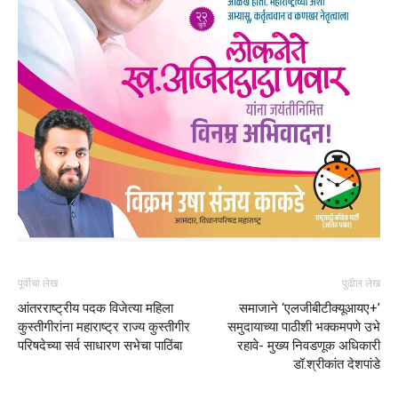
पूर्वीचा लेख
पुढील लेख
आंतरराष्ट्रीय पदक विजेत्या महिला
समाजाने ‘एलजीबीटीक्यूआयए+’
कुस्तीगीरांना महाराष्ट्र राज्य कुस्तीगीर
समुदायाच्या पाठीशी भक्कमपणे उभे
परिषदेच्या सर्व साधारण सभेचा पाठिंबा
रहावे- मुख्य निवडणूक अधिकारी
डॉ.श्रीकांत देशपांडे