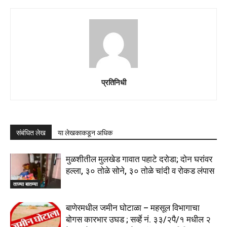
प्रतिनिधी
संबंधित लेख
या लेखकाकडून अधिक
मुळशीतील मुलखेड गावात पहाटे दरोडा; दोन घरांवर
हल्ला, ३० तोळे सोने, ३० तोळे चांदी व रोकड लंपास
ताज्या बातम्या
बाणेरमधील जमीन घोटाळा – महसूल विभागाचा
बोगस कारभार उघड ; सर्व्हे नं. ३३/२पै/१ मधील २