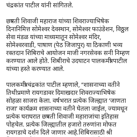
चंद्रकांत पाटील यांनी सांगितले.
छत्रपती शिवाजी महाराज यांच्या शिवराज्याभिषेक
दिनानिमित्त सोमेश्वर देवस्थान, सोमेश्वर फाउंडेशन, विठ्ठल
सेवा मंडळ यांच्या माध्यमातून सोमेश्वर मंदिर,
सोमेश्वरवाडी, पाषाण (पेठ जिजापुर) या ठिकाणी भव्य
रक्तदान शिबिराचे आयोजन माजी नगरसेवक सनी निम्हण
करण्यात आले होते. शिबीराचे उदघाटन पालकमंत्री पाटील
यांच्या हस्ते करण्यात आले.
पालकमंत्री चंद्रकांत पाटील म्हणाले, “शासनाच्या वतीने
तिथीप्रमाणे रायगडावर दिमाखदार शिवराज्याभिषेक
सोहळा साजरा केला. वर्षभरात प्रत्येक जिल्ह्यात ‘जाणता
राजा’ कार्यक्रम शासनाच्या वतीने घेतला जाईल, ज्यामधून
प्रत्येक घराघरात छत्रपती शिवाजी महाराजांचा इतिहास
पोहचेल. प्रत्येक जिल्ह्यातील हजारो तरुणांना मोफत
रायगडाचे दर्शन दिले जाणार आहे.शिबिरासाठी श्री