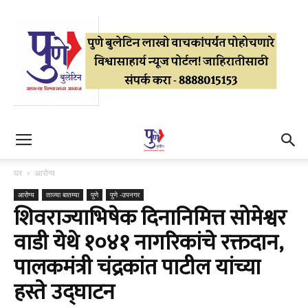
घर
आरोग्य
आरोग्य
ताज्या बातम्या
पुणे
पुणे -उपनगर
शिवराज्याभिषेक दिनानिमित्त सोमेश्वर
वाडी येथे १०४१
नागरिकांचे रक्तदान,
पालकमंत्री चंद्रकांत पाटील यांच्या
हस्ते उद्घाटन