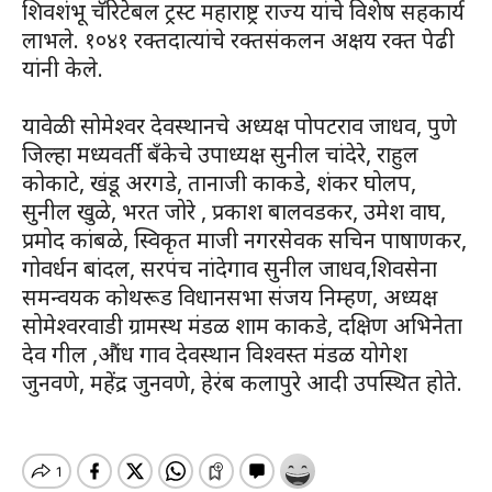
शिवशंभू चॅरिटेबल ट्रस्ट महाराष्ट्र राज्य यांचे विशेष सहकार्य
लाभले. १०४१ रक्तदात्यांचे रक्तसंकलन अक्षय रक्त पेढी
यांनी केले.
यावेळी सोमेश्वर देवस्थानचे अध्यक्ष पोपटराव जाधव, पुणे
जिल्हा मध्यवर्ती बँकेचे उपाध्यक्ष सुनील चांदेरे, राहुल
कोकाटे, खंडू अरगडे, तानाजी काकडे, शंकर घोलप,
सुनील खुळे, भरत जोरे , प्रकाश बालवडकर, उमेश वाघ,
प्रमोद कांबळे, स्विकृत माजी नगरसेवक सचिन पाषाणकर,
गोवर्धन बांदल, सरपंच नांदेगाव सुनील जाधव,शिवसेना
समन्वयक कोथरूड विधानसभा संजय निम्हण, अध्यक्ष
सोमेश्वरवाडी ग्रामस्थ मंडळ शाम काकडे, दक्षिण अभिनेता
देव गील ,औंध गाव देवस्थान विश्वस्त मंडळ योगेश
जुनवणे, महेंद्र जुनवणे, हेरंब कलापुरे आदी उपस्थित होते.