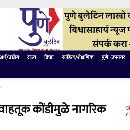
अर्थ/उद्योग
राज्य
क्रिडा
साहित्य/शैक्षणिक
पुणे -उपनगर
स्त
वाहतूक कोंडीमुळे नागरिक
Sl
n