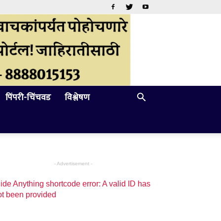
पिंपरी-चिंचवड
विश्लेषण
- Advertisement -
ide Anything shortcode error: A valid ID has
ot been provided