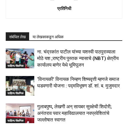
प्रतिनिधी
संबंधित लेख
या लेखकाकडून अधिक
ना. चंद्रकांत पाटील यांच्या यशस्वी पाठपुराव्याला
मोठे यश ;राष्ट्रीय पुस्तक न्यासाचे (NBT) क्षेत्रीय
कार्यालय बाणेर येथे भूमिपूजन
साहित्य/शैक्षणिक
‘विनायकी’ विनायक निम्हण शिष्यवृत्ती म्हणजे समाज
घडवणारी योजना : पद्मविभूषण डॉ. शां. ब. मुजुमदार
साहित्य/शैक्षणिक
गुलाबपुष्प, लेखणी अन् सायबर सुरक्षेची शिदोरी;
अनंतराव पवार महाविद्यालयात नवप्रवेशितांचे
जल्लोषात स्वागत
साहित्य/शैक्षणिक