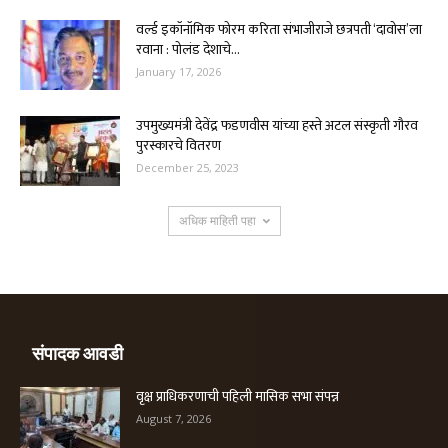
वर्ल्ड इकॉनॉमिक फोरम करिता संभाजीराजे छत्रपती ‘दावोस’ला
रवाना : पोलंड देशाचे...
January 17, 2026
उपमुख्यमंत्री देवेंद्र फडणवीस यांच्या हस्ते अटल संस्कृती गौरव
पुरस्कारचे वितरण
December 25, 2023
अधिक माहिती पहा
संपादक आवडी
वृक्ष प्राधिकरणाची पहिली मासिक सभा संपन्न
August 7, 2026